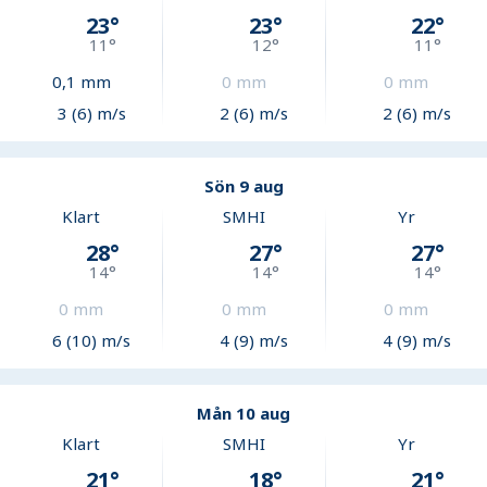
23
°
23
°
22
°
11
°
12
°
11
°
0,1
mm
0
mm
0
mm
3 (6) m/s
2 (6) m/s
2 (6) m/s
Sön 9 aug
Klart
SMHI
Yr
28
°
27
°
27
°
14
°
14
°
14
°
0
mm
0
mm
0
mm
6 (10) m/s
4 (9) m/s
4 (9) m/s
Mån 10 aug
Klart
SMHI
Yr
21
°
18
°
21
°