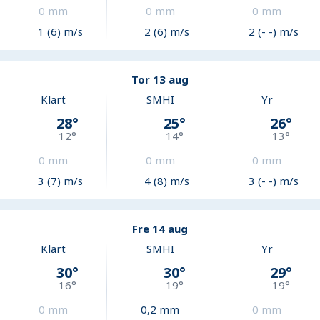
0
mm
0
mm
0
mm
1 (6) m/s
2 (6) m/s
2 (- -) m/s
Tor 13 aug
Klart
SMHI
Yr
28
°
25
°
26
°
12
°
14
°
13
°
0
mm
0
mm
0
mm
3 (7) m/s
4 (8) m/s
3 (- -) m/s
Fre 14 aug
Klart
SMHI
Yr
30
°
30
°
29
°
16
°
19
°
19
°
0
mm
0,2
mm
0
mm