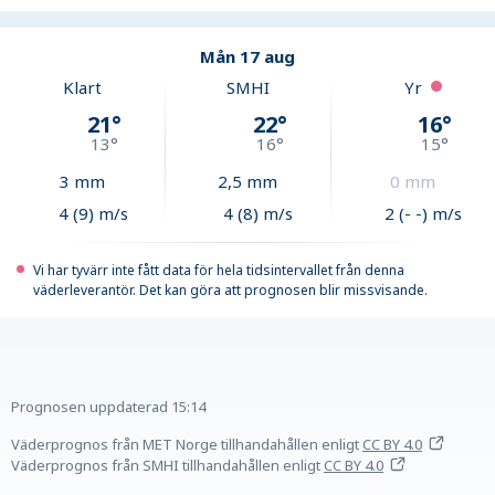
Mån 17 aug
Klart
SMHI
Yr
21
°
22
°
16
°
13
°
16
°
15
°
3
mm
2,5
mm
0
mm
4 (9) m/s
4 (8) m/s
2 (- -) m/s
Vi har tyvärr inte fått data för hela tidsintervallet från denna
väderleverantör. Det kan göra att prognosen blir missvisande.
Prognosen uppdaterad
15:14
Väderprognos från MET Norge tillhandahållen
enligt
CC BY 4.0
Väderprognos från SMHI tillhandahållen
enligt
CC BY 4.0