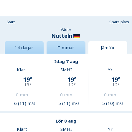
Start
Spara plats
Väder
Nutteln
14 dagar
Timmar
Jämför
Idag 7 aug
Klart
SMHI
Yr
19
°
19
°
19
°
13
°
12
°
12
°
0
mm
0
mm
0
mm
6 (11) m/s
5 (11) m/s
5 (10) m/s
Lör 8 aug
Klart
SMHI
Yr