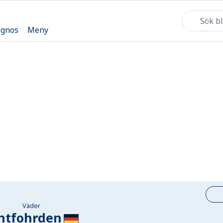
ognos
Meny
Väder
ntfohrden