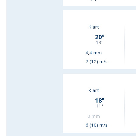
Klart
20
°
13
°
4,4
mm
7 (12) m/s
Klart
18
°
11
°
0
mm
6 (10) m/s