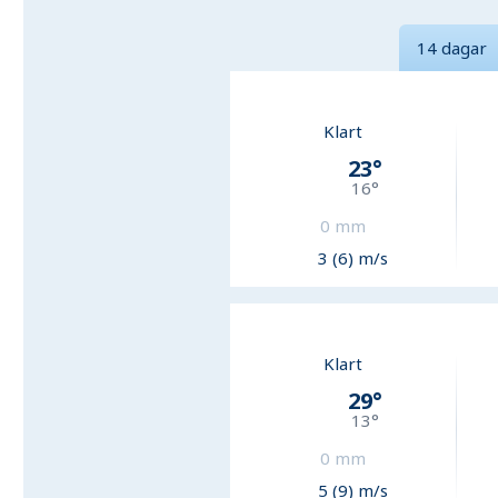
14 dagar
Klart
23
°
16
°
0
mm
3 (6) m/s
Klart
29
°
13
°
0
mm
5 (9) m/s