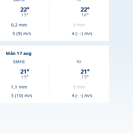
22
°
22
°
15
°
16
°
0,2
mm
0
mm
5 (9) m/s
4 (- -) m/s
Mån 17 aug
SMHI
Yr
21
°
21
°
15
°
15
°
1,1
mm
0
mm
5 (10) m/s
4 (- -) m/s