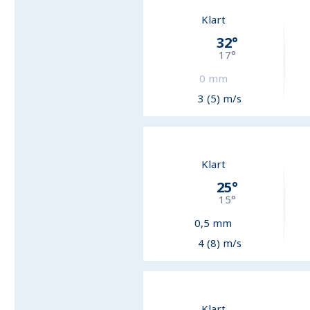
Klart
32
°
17
°
0
mm
3 (5) m/s
Klart
25
°
15
°
0,5
mm
4 (8) m/s
Klart