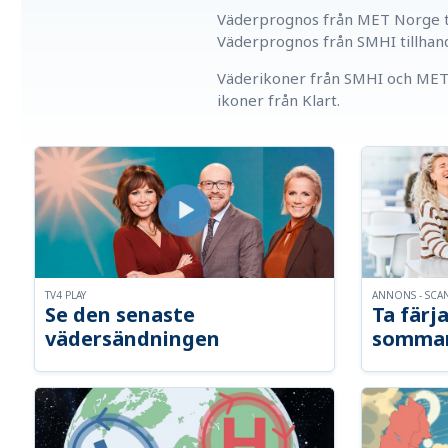
Väderprognos från MET Norge ti
Väderprognos från SMHI tillhan
Väderikoner från SMHI och MET 
ikoner från Klart.
TV4 PLAY
ANNONS - SCA
Se den senaste
Ta färja
vädersändningen
somma