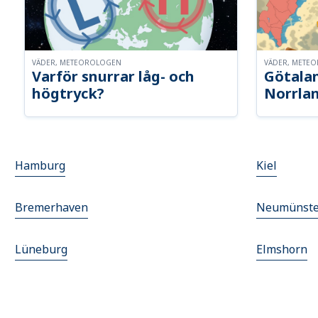
VÄDER, METEOROLOGEN
VÄDER, METE
Varför snurrar låg- och
Götalan
högtryck?
Norrla
Hamburg
Kiel
Bremerhaven
Neumünste
Lüneburg
Elmshorn