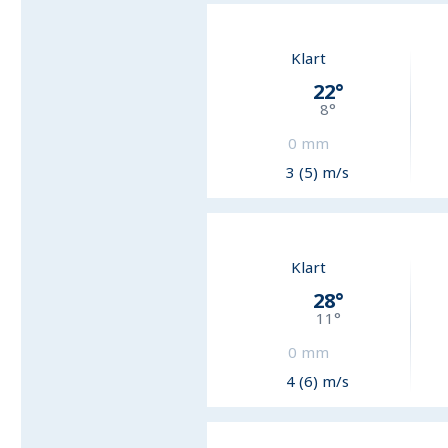
Klart
22
°
8
°
0
mm
3 (5) m/s
Klart
28
°
11
°
0
mm
4 (6) m/s