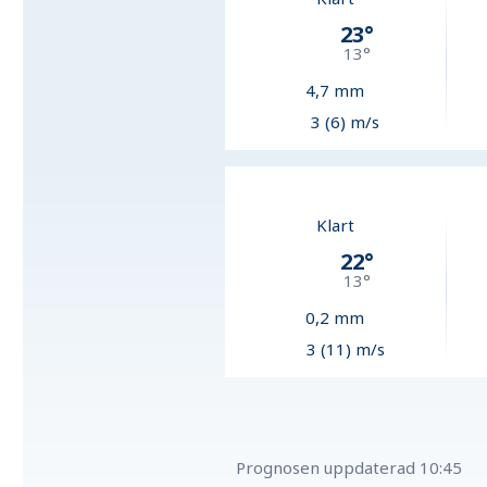
23
°
13
°
4,7
mm
3 (6) m/s
Klart
22
°
13
°
0,2
mm
3 (11) m/s
Prognosen uppdaterad
10:45