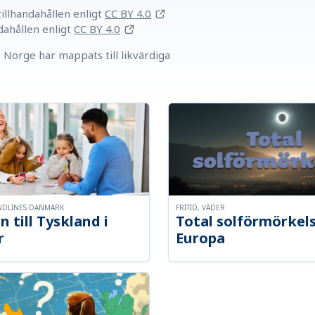
llhandahållen
enligt
CC BY 4.0
dahållen
enligt
CC BY 4.0
Norge har mappats till likvärdiga
NDLINES DANMARK
FRITID, VÄDER
n till Tyskland i
Total solförmörkel
r
Europa