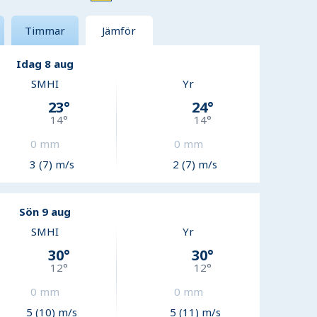
Timmar
Jämför
Idag 8 aug
SMHI
Yr
23
°
24
°
14
°
14
°
0
mm
0
mm
3 (7) m/s
2 (7) m/s
Sön 9 aug
SMHI
Yr
30
°
30
°
12
°
12
°
0
mm
0
mm
5 (10) m/s
5 (11) m/s