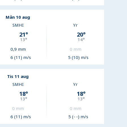
Mån 10 aug
SMHI
Yr
21
°
20
°
13
°
14
°
0,9
mm
0
mm
6 (11) m/s
5 (10) m/s
Tis 11 aug
SMHI
Yr
18
°
18
°
13
°
13
°
0
mm
0
mm
6 (11) m/s
5 (- -) m/s