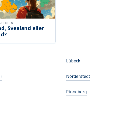
OROLOGEN
d, Svealand eller
nd?
Lübeck
r
Norderstedt
Pinneberg