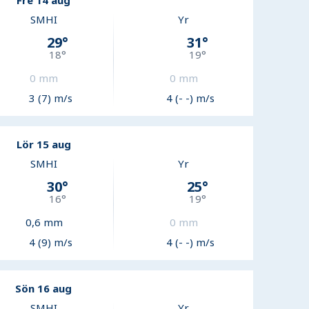
Fre 14 aug
SMHI
Yr
29
°
31
°
18
°
19
°
0
mm
0
mm
3 (7) m/s
4 (- -) m/s
Lör 15 aug
SMHI
Yr
30
°
25
°
16
°
19
°
0,6
mm
0
mm
4 (9) m/s
4 (- -) m/s
Sön 16 aug
SMHI
Yr