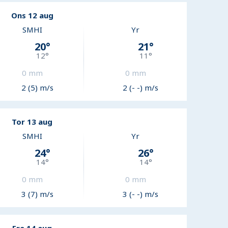
Ons 12 aug
SMHI
Yr
20
°
21
°
12
°
11
°
0
mm
0
mm
2 (5) m/s
2 (- -) m/s
Tor 13 aug
SMHI
Yr
24
°
26
°
14
°
14
°
0
mm
0
mm
3 (7) m/s
3 (- -) m/s