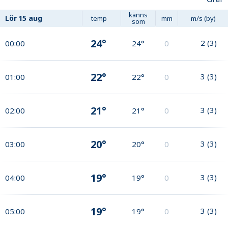
känns
Lör
15 aug
temp
mm
m/s (by)
som
24°
2
(
3
)
00:00
24°
0
22°
3
(
3
)
01:00
22°
0
21°
3
(
3
)
02:00
21°
0
20°
3
(
3
)
03:00
20°
0
19°
3
(
3
)
04:00
19°
0
19°
3
(
3
)
05:00
19°
0