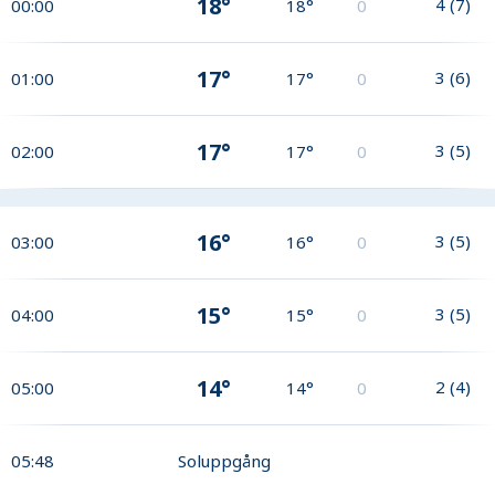
18°
4
(
7
)
00:00
18°
0
17°
3
(
6
)
01:00
17°
0
17°
3
(
5
)
02:00
17°
0
16°
3
(
5
)
03:00
16°
0
15°
3
(
5
)
04:00
15°
0
14°
2
(
4
)
05:00
14°
0
05:48
Soluppgång