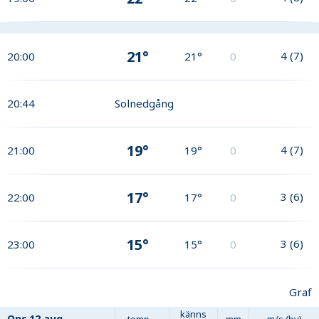
21°
4
(
7
)
20:00
21°
0
20:44
Solnedgång
19°
4
(
7
)
21:00
19°
0
17°
3
(
6
)
22:00
17°
0
15°
3
(
6
)
23:00
15°
0
Graf
känns
Ons
12 aug
temp
mm
m/s (by)