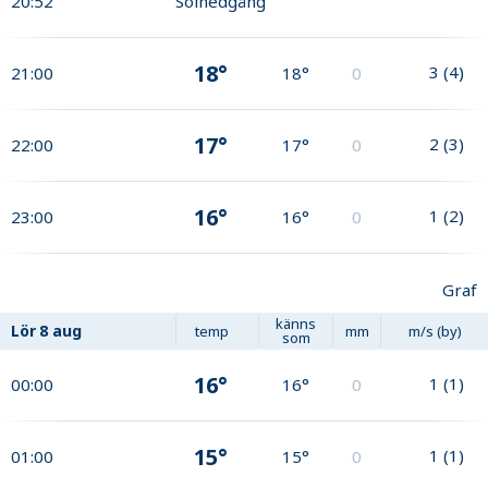
20:52
Solnedgång
18°
3
(
4
)
21:00
18°
0
17°
2
(
3
)
22:00
17°
0
16°
1
(
2
)
23:00
16°
0
Graf
känns
Lör
8 aug
temp
mm
m/s (by)
som
16°
1
(
1
)
00:00
16°
0
15°
1
(
1
)
01:00
15°
0