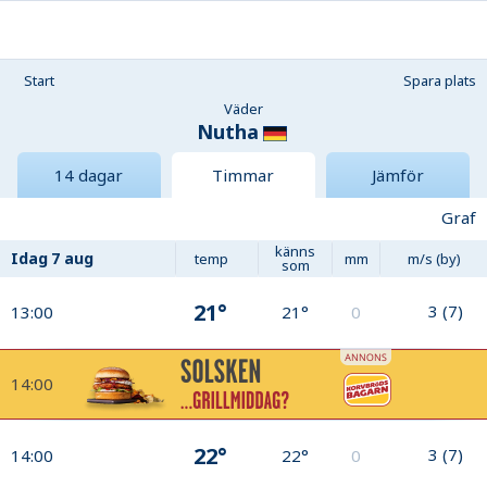
Start
Spara plats
Väder
Nutha
14 dagar
Timmar
Jämför
Graf
känns
Idag
7 aug
temp
mm
m/s (by)
som
21°
3
(
7
)
13:00
21°
0
14:00
22°
3
(
7
)
14:00
22°
0