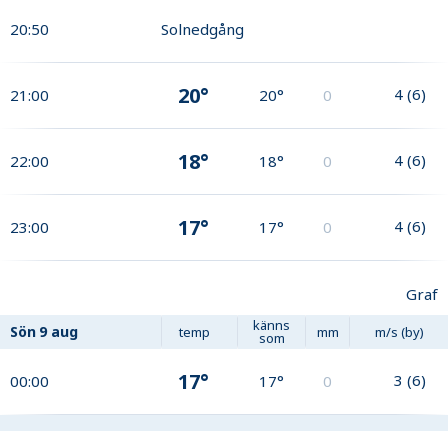
20:50
Solnedgång
20°
4
(
6
)
21:00
20°
0
18°
4
(
6
)
22:00
18°
0
17°
4
(
6
)
23:00
17°
0
Graf
känns
Sön
9 aug
temp
mm
m/s (by)
som
17°
3
(
6
)
00:00
17°
0