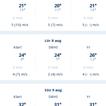
21
°
20
°
21
°
13
°
11
°
13
°
0
mm
0
mm
0
mm
5 (10) m/s
3 (7) m/s
5 (- -) m/s
Lör 8 aug
Klart
SMHI
Yr
24
°
24
°
26
°
9
°
7
°
12
°
0
mm
0
mm
0
mm
4 (7) m/s
2 (4) m/s
4 (- -) m/s
Sön 9 aug
Klart
SMHI
Yr
32
°
31
°
31
°