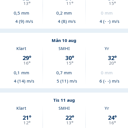
13
°
11
°
15
°
0,5
mm
0,2
mm
0
mm
4 (9) m/s
4 (8) m/s
4 (- -) m/s
Mån 10 aug
Klart
SMHI
Yr
29
°
30
°
32
°
16
°
15
°
20
°
0,1
mm
0,7
mm
0
mm
4 (14) m/s
5 (11) m/s
6 (- -) m/s
Tis 11 aug
Klart
SMHI
Yr
21
°
22
°
24
°
12
°
13
°
16
°