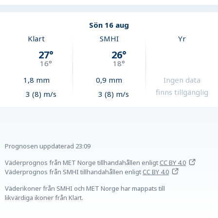
Sön 16 aug
Klart
SMHI
Yr
27
°
26
°
16
°
18
°
1,8
mm
0,9
mm
Ingen data
finns tillgänglig
3 (8) m/s
3 (8) m/s
Prognosen uppdaterad
23:09
Väderprognos från MET Norge tillhandahållen
enligt
CC BY 4.0
Väderprognos från SMHI tillhandahållen
enligt
CC BY 4.0
Väderikoner från SMHI och MET Norge har mappats till
likvärdiga ikoner från Klart.