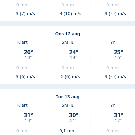
0
mm
0
mm
0
mm
3 (7) m/s
4 (10) m/s
3 (- -) m/s
Ons 12 aug
Klart
SMHI
Yr
26
°
24
°
25
°
10
°
14
°
15
°
0
mm
0
mm
0
mm
3 (6) m/s
2 (6) m/s
3 (- -) m/s
Tor 13 aug
Klart
SMHI
Yr
31
°
30
°
31
°
14
°
21
°
17
°
0
mm
0,1
mm
0
mm