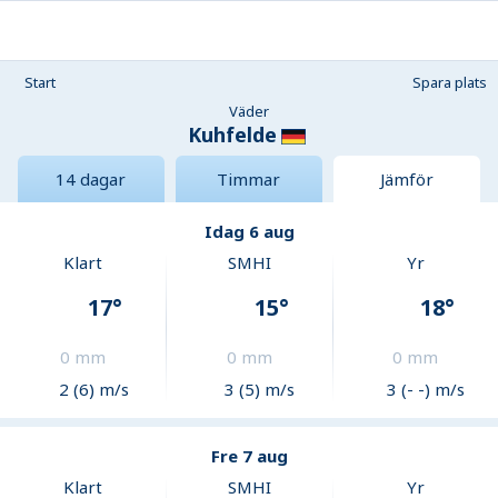
Start
Spara plats
Väder
Kuhfelde
14 dagar
Timmar
Jämför
Idag 6 aug
Klart
SMHI
Yr
17
°
15
°
18
°
0
mm
0
mm
0
mm
2 (6) m/s
3 (5) m/s
3 (- -) m/s
Fre 7 aug
Klart
SMHI
Yr