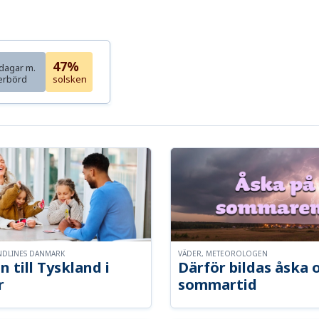
47%
dagar m.
erbörd
solsken
NDLINES DANMARK
VÄDER, METEOROLOGEN
n till Tyskland i
Därför bildas åska 
r
sommartid