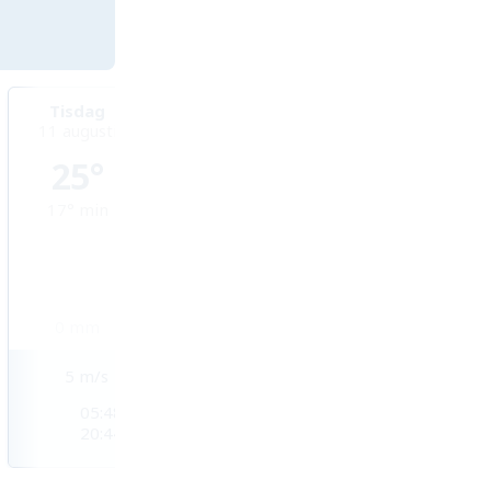
Tisdag
Onsdag
Torsdag
11 augusti
12 augusti
13 augusti
25°
28°
32°
17°
min
15°
min
15°
min
0
mm
0
mm
0
mm
5
m/s
3
m/s
3
m/s
05:48
05:50
05:51
20:44
20:42
20:40