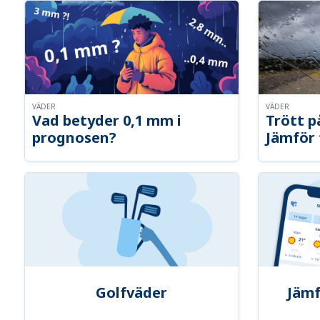
VÄDER
VÄDER
Vad betyder 0,1 mm i
Trött p
prognosen?
Jämför 
Golfväder
Jämf