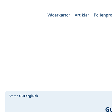
Väderkartor
Artiklar
Pollenpr
Start
Gutergluck
G