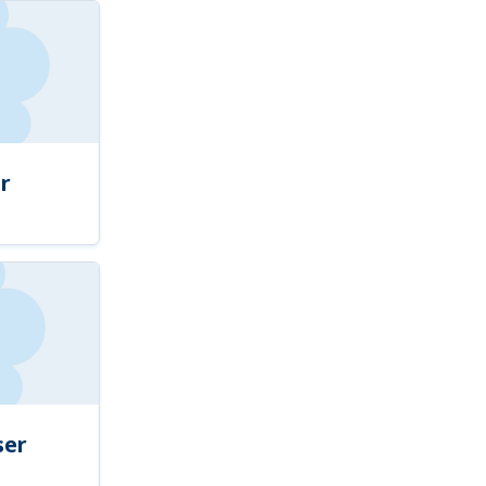
r
ser