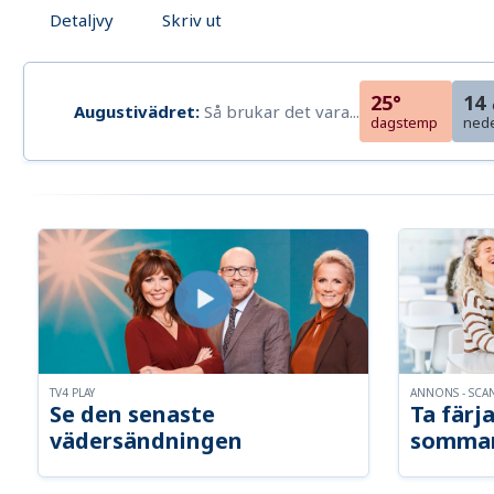
Detaljvy
Skriv ut
25°
14
Augustivädret:
Så brukar det vara...
dagstemp
ned
TV4 PLAY
ANNONS - SCA
Se den senaste
Ta färja
vädersändningen
somma