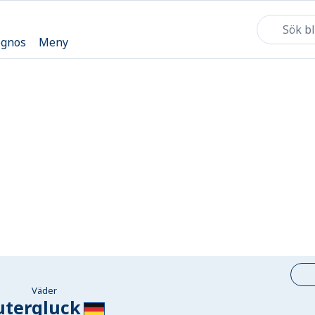
ognos
Meny
Väder
utergluck