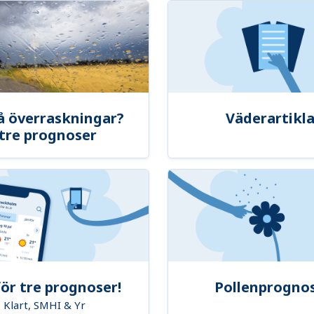
å överraskningar?
Väderartikla
tre prognoser
ör tre prognoser!
Pollenprogno
Klart, SMHI & Yr