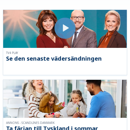
TV4 PLAY
Se den senaste vädersändningen
ANNONS - SCANDLINES DANMARK
Ta färjan till Tyskland i sommar