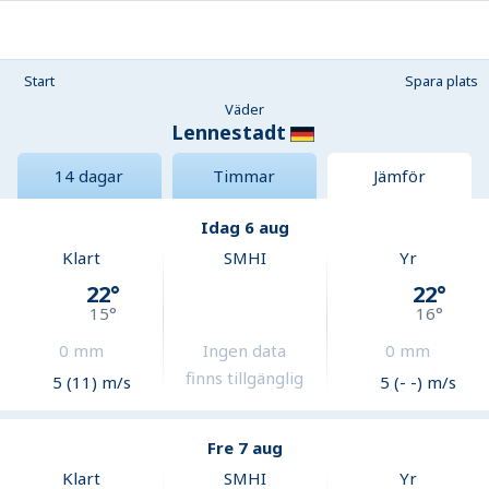
Start
Spara plats
Väder
Lennestadt
14 dagar
Timmar
Jämför
Idag 6 aug
Klart
SMHI
Yr
22
°
22
°
15
°
16
°
0
mm
Ingen data
0
mm
finns tillgänglig
5 (11) m/s
5 (- -) m/s
Fre 7 aug
Klart
SMHI
Yr