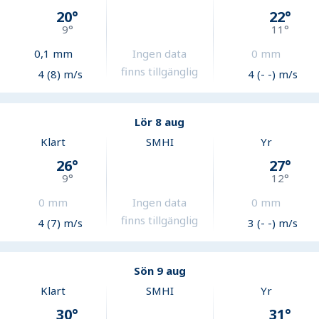
20
°
22
°
9
°
11
°
0,1
mm
Ingen data
0
mm
finns tillgänglig
4 (8) m/s
4 (- -) m/s
Lör 8 aug
Klart
SMHI
Yr
26
°
27
°
9
°
12
°
0
mm
Ingen data
0
mm
finns tillgänglig
4 (7) m/s
3 (- -) m/s
Sön 9 aug
Klart
SMHI
Yr
30
°
31
°