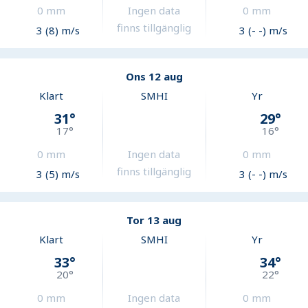
0
mm
Ingen data
0
mm
finns tillgänglig
3 (8) m/s
3 (- -) m/s
Ons 12 aug
Klart
SMHI
Yr
31
°
29
°
17
°
16
°
0
mm
Ingen data
0
mm
finns tillgänglig
3 (5) m/s
3 (- -) m/s
Tor 13 aug
Klart
SMHI
Yr
33
°
34
°
20
°
22
°
0
mm
Ingen data
0
mm