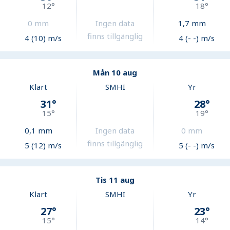
12
°
18
°
0
mm
Ingen data
1,7
mm
finns tillgänglig
4 (10) m/s
4 (- -) m/s
Mån 10 aug
Klart
SMHI
Yr
31
°
28
°
15
°
19
°
0,1
mm
Ingen data
0
mm
finns tillgänglig
5 (12) m/s
5 (- -) m/s
Tis 11 aug
Klart
SMHI
Yr
27
°
23
°
15
°
14
°