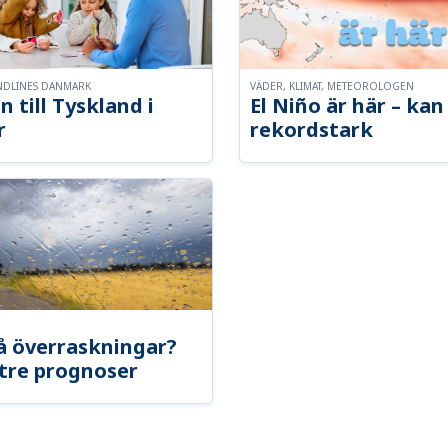
NDLINES DANMARK
VÄDER, KLIMAT, METEOROLOGEN
n till Tyskland i
El Niño är här – kan 
r
rekordstark
å överraskningar?
tre prognoser