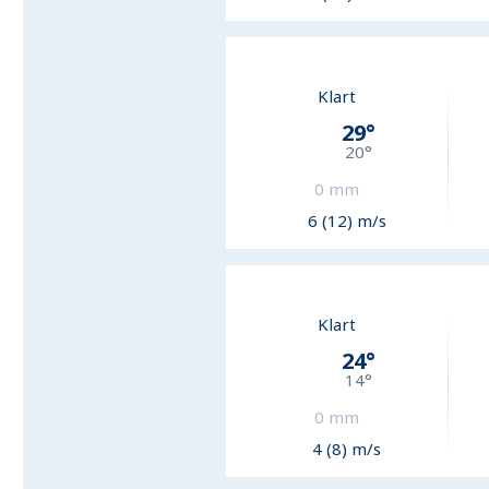
Klart
29
°
20
°
0
mm
6 (12) m/s
Klart
24
°
14
°
0
mm
4 (8) m/s