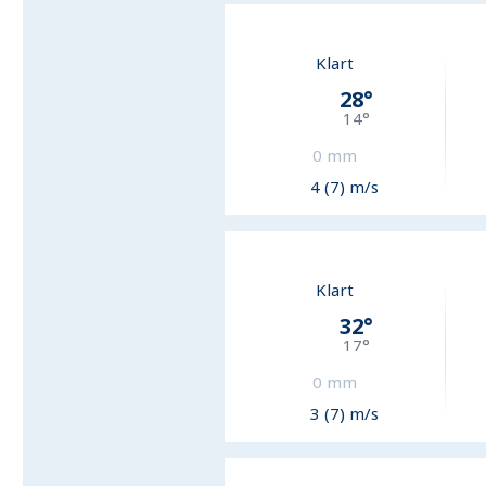
Klart
28
°
14
°
0
mm
4 (7) m/s
Klart
32
°
17
°
0
mm
3 (7) m/s