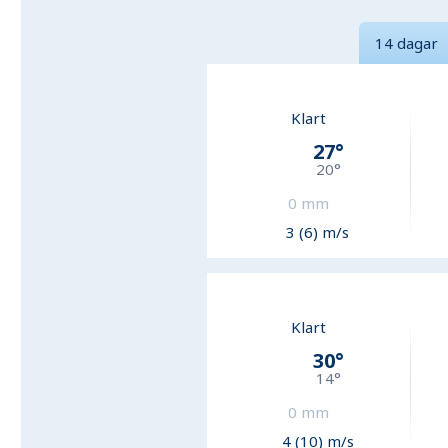
14 dagar
Klart
27
°
20
°
0
mm
3 (6) m/s
Klart
30
°
14
°
0
mm
4 (10) m/s