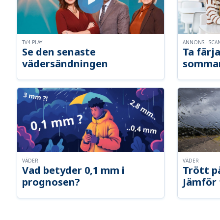
TV4 PLAY
ANNONS - SCA
Se den senaste
Ta färja
vädersändningen
somma
VÄDER
VÄDER
Vad betyder 0,1 mm i
Trött p
prognosen?
Jämför 