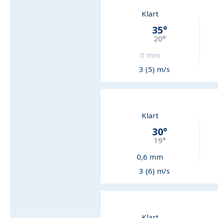
Klart
35
°
20
°
0
mm
3 (5) m/s
Klart
30
°
19
°
0,6
mm
3 (6) m/s
Klart