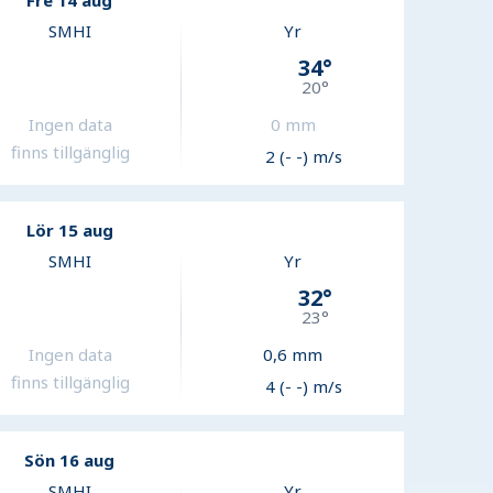
Fre 14 aug
SMHI
Yr
34
°
20
°
Ingen data
0
mm
finns tillgänglig
2 (- -) m/s
Lör 15 aug
SMHI
Yr
32
°
23
°
Ingen data
0,6
mm
finns tillgänglig
4 (- -) m/s
Sön 16 aug
SMHI
Yr