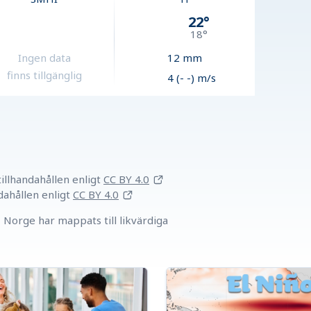
22
°
18
°
Ingen data
12
mm
finns tillgänglig
4 (- -) m/s
llhandahållen
enligt
CC BY 4.0
dahållen
enligt
CC BY 4.0
Norge har mappats till likvärdiga