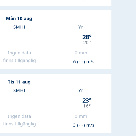
Mån 10 aug
SMHI
Yr
28
°
20
°
Ingen data
0
mm
finns tillgänglig
6 (- -) m/s
Tis 11 aug
SMHI
Yr
23
°
16
°
Ingen data
0
mm
finns tillgänglig
3 (- -) m/s