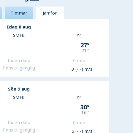
Timmar
Jämför
Idag 8 aug
SMHI
Yr
27
°
21
°
Ingen data
0
mm
finns tillgänglig
3 (- -) m/s
Sön 9 aug
SMHI
Yr
30
°
16
°
Ingen data
0
mm
finns tillgänglig
5 (- -) m/s