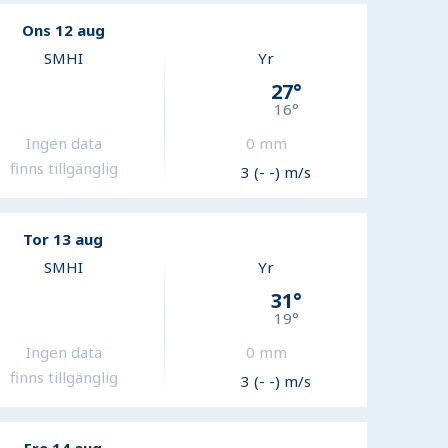
Ons 12 aug
SMHI
Yr
27
°
16
°
Ingen data
0
mm
finns tillgänglig
3 (- -) m/s
Tor 13 aug
SMHI
Yr
31
°
19
°
Ingen data
0
mm
finns tillgänglig
3 (- -) m/s