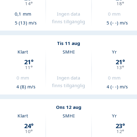
14
°
18
°
0,1
mm
Ingen data
0
mm
finns tillgänglig
5 (13) m/s
5 (- -) m/s
Tis 11 aug
Klart
SMHI
Yr
21
°
21
°
11
°
13
°
0
mm
Ingen data
0
mm
finns tillgänglig
4 (8) m/s
4 (- -) m/s
Ons 12 aug
Klart
SMHI
Yr
24
°
23
°
10
°
12
°