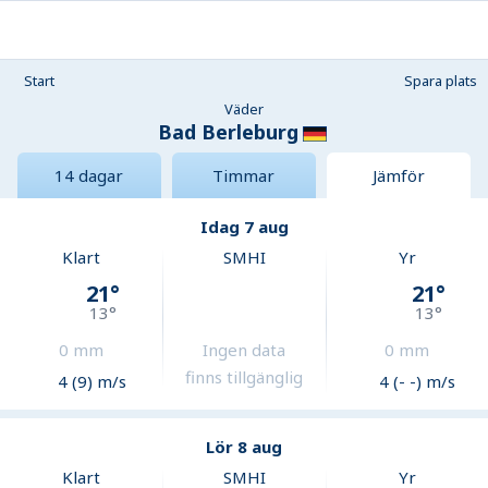
Start
Spara plats
Väder
Bad Berleburg
14 dagar
Timmar
Jämför
Idag 7 aug
Klart
SMHI
Yr
21
°
21
°
13
°
13
°
0
mm
Ingen data
0
mm
finns tillgänglig
4 (9) m/s
4 (- -) m/s
Lör 8 aug
Klart
SMHI
Yr