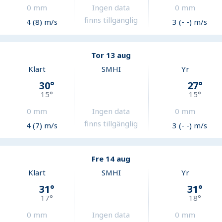
0
mm
Ingen data
0
mm
finns tillgänglig
4 (8) m/s
3 (- -) m/s
Tor 13 aug
Klart
SMHI
Yr
30
°
27
°
15
°
15
°
0
mm
Ingen data
0
mm
finns tillgänglig
4 (7) m/s
3 (- -) m/s
Fre 14 aug
Klart
SMHI
Yr
31
°
31
°
17
°
18
°
0
mm
Ingen data
0
mm