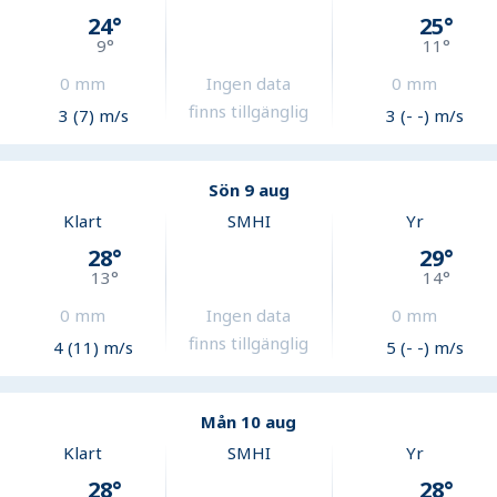
24
°
25
°
9
°
11
°
0
mm
Ingen data
0
mm
finns tillgänglig
3 (7) m/s
3 (- -) m/s
Sön 9 aug
Klart
SMHI
Yr
28
°
29
°
13
°
14
°
0
mm
Ingen data
0
mm
finns tillgänglig
4 (11) m/s
5 (- -) m/s
Mån 10 aug
Klart
SMHI
Yr
28
°
28
°