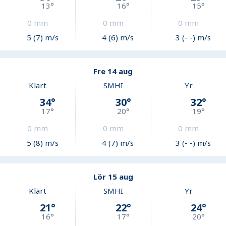
13
°
16
°
15
°
0
mm
0
mm
0
mm
5 (7) m/s
4 (6) m/s
3 (- -) m/s
Fre 14 aug
Klart
SMHI
Yr
34
°
30
°
32
°
17
°
20
°
19
°
0
mm
0
mm
0
mm
5 (8) m/s
4 (7) m/s
3 (- -) m/s
Lör 15 aug
Klart
SMHI
Yr
21
°
22
°
24
°
16
°
17
°
20
°