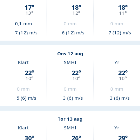
17
°
18
°
18
°
13
°
12
°
11
°
0,1
mm
0
mm
0
mm
7 (12) m/s
6 (12) m/s
7 (12) m/s
Ons 12 aug
Klart
SMHI
Yr
22
°
22
°
22
°
10
°
10
°
10
°
0
mm
0
mm
0
mm
5 (6) m/s
3 (6) m/s
3 (6) m/s
Tor 13 aug
Klart
SMHI
Yr
30
°
26
°
29
°