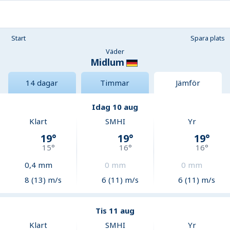
Start
Spara plats
Väder
Midlum
14 dagar
Timmar
Jämför
Idag 10 aug
Klart
SMHI
Yr
19
°
19
°
19
°
15
°
16
°
16
°
0,4
mm
0
mm
0
mm
8 (13) m/s
6 (11) m/s
6 (11) m/s
Tis 11 aug
Klart
SMHI
Yr