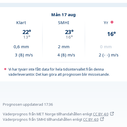
Mån 17 aug
Klart
SMHI
Yr
22
°
23
°
16
°
13
°
16
°
0,6
mm
2
mm
0
mm
3 (8) m/s
4 (8) m/s
2 (- -) m/s
Vi har tyvärr inte fått data för hela tidsintervallet från denna
väderleverantör. Det kan göra att prognosen blir missvisande.
Prognosen uppdaterad
17:36
Väderprognos från MET Norge tillhandahållen
enligt
CC BY 4.0
Väderprognos från SMHI tillhandahållen
enligt
CC BY 4.0