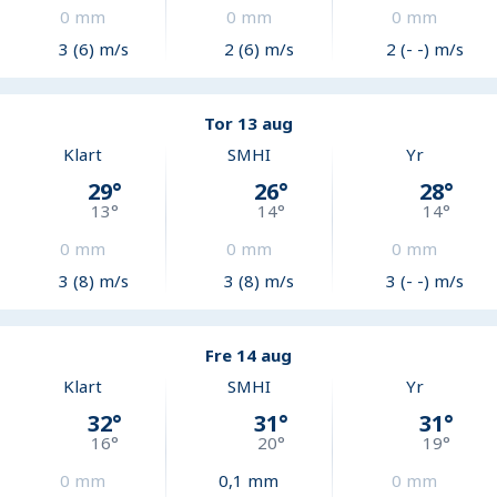
0
mm
0
mm
0
mm
3 (6) m/s
2 (6) m/s
2 (- -) m/s
Tor 13 aug
Klart
SMHI
Yr
29
°
26
°
28
°
13
°
14
°
14
°
0
mm
0
mm
0
mm
3 (8) m/s
3 (8) m/s
3 (- -) m/s
Fre 14 aug
Klart
SMHI
Yr
32
°
31
°
31
°
16
°
20
°
19
°
0
mm
0,1
mm
0
mm