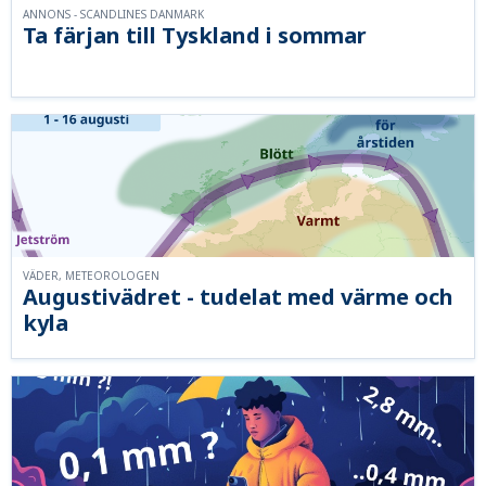
ANNONS - SCANDLINES DANMARK
Ta färjan till Tyskland i sommar
VÄDER, METEOROLOGEN
Augustivädret - tudelat med värme och
kyla