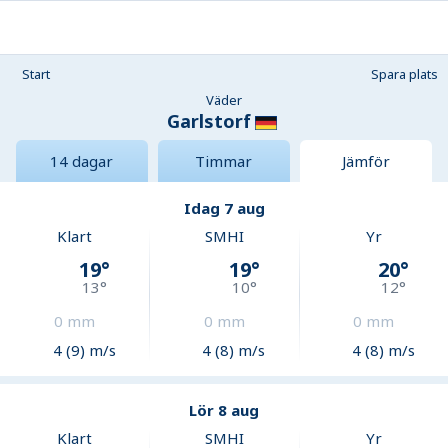
Start
Spara plats
Väder
Garlstorf
14 dagar
Timmar
Jämför
Idag 7 aug
Klart
SMHI
Yr
19
°
19
°
20
°
13
°
10
°
12
°
0
mm
0
mm
0
mm
4 (9) m/s
4 (8) m/s
4 (8) m/s
Lör 8 aug
Klart
SMHI
Yr