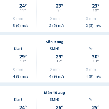
24
°
23
°
23
°
11
°
9
°
10
°
0
mm
0
mm
0
mm
3 (6) m/s
2 (5) m/s
2 (5) m/s
Sön 9 aug
Klart
SMHI
Yr
29
°
29
°
30
°
13
°
12
°
13
°
0
mm
0
mm
0
mm
4 (8) m/s
4 (9) m/s
4 (9) m/s
Mån 10 aug
Klart
SMHI
Yr
24
°
26
°
25
°