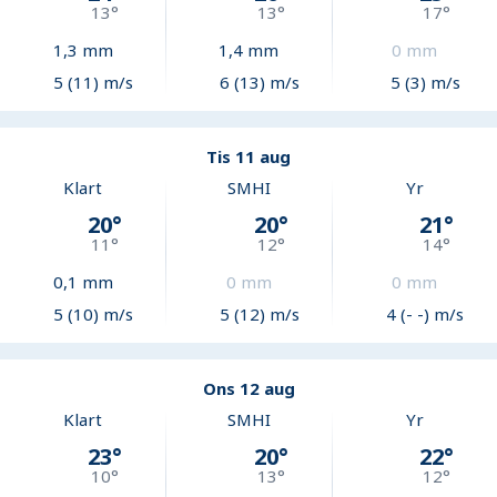
13
°
13
°
17
°
1,3
mm
1,4
mm
0
mm
5 (11) m/s
6 (13) m/s
5 (3) m/s
Tis 11 aug
Klart
SMHI
Yr
20
°
20
°
21
°
11
°
12
°
14
°
0,1
mm
0
mm
0
mm
5 (10) m/s
5 (12) m/s
4 (- -) m/s
Ons 12 aug
Klart
SMHI
Yr
23
°
20
°
22
°
10
°
13
°
12
°