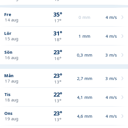
35°
Fre
0
mm
4
m/s
14 aug
17°
31°
Lör
1
mm
4
m/s
15 aug
18°
23°
Sön
0,3
mm
3
m/s
16 aug
16°
23°
Mån
2,7
mm
3
m/s
17 aug
13°
22°
Tis
4,1
mm
4
m/s
18 aug
13°
23°
Ons
4,6
mm
4
m/s
19 aug
13°