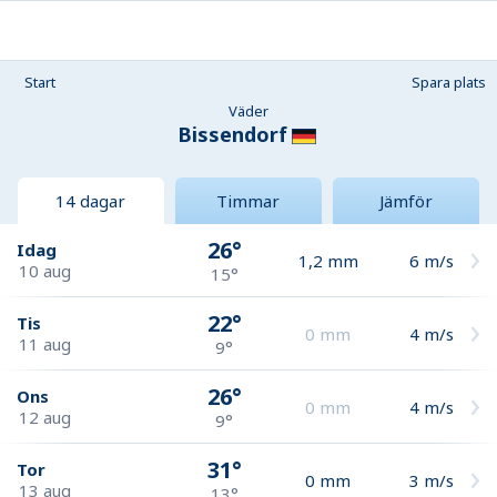
Start
Spara plats
Väder
Bissendorf
14 dagar
Timmar
Jämför
26°
Idag
1,2
mm
6
m/s
10 aug
15°
22°
Tis
0
mm
4
m/s
11 aug
9°
26°
Ons
0
mm
4
m/s
12 aug
9°
31°
Tor
0
mm
3
m/s
13 aug
13°