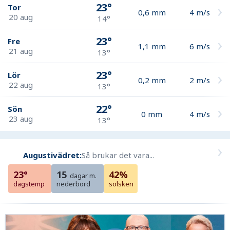
23°
Tor
0,6
mm
4
m/s
20 aug
14°
23°
Fre
1,1
mm
6
m/s
21 aug
13°
23°
Lör
0,2
mm
2
m/s
22 aug
13°
22°
Sön
0
mm
4
m/s
23 aug
13°
Augustivädret:
Så brukar det vara...
23°
15
42%
dagar m.
dagstemp
nederbörd
solsken