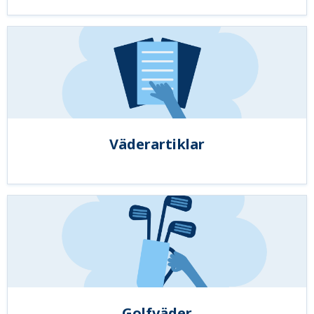
Väderartiklar
Golfväder