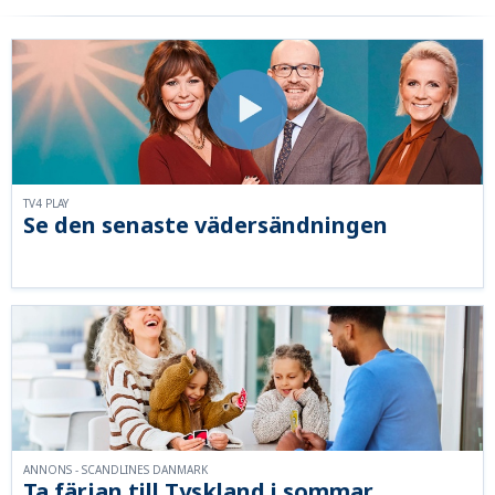
TV4 PLAY
Se den senaste vädersändningen
ANNONS - SCANDLINES DANMARK
Ta färjan till Tyskland i sommar