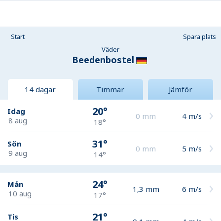
Start
Spara plats
Väder
Beedenbostel
14 dagar
Timmar
Jämför
20°
Idag
0
mm
4
m/s
8 aug
18°
31°
Sön
0
mm
5
m/s
9 aug
14°
24°
Mån
1,3
mm
6
m/s
10 aug
17°
21°
Tis