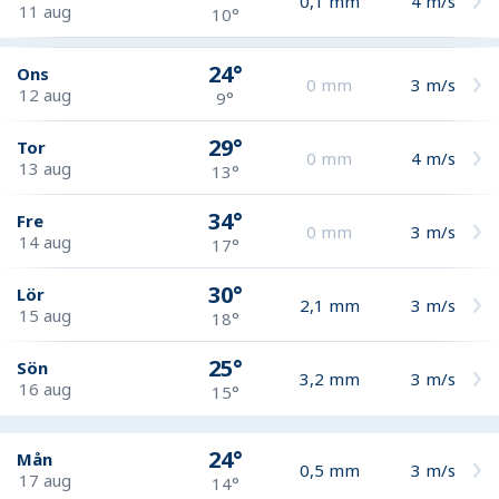
0,1
mm
4
m/s
11 aug
10°
24°
Ons
0
mm
3
m/s
12 aug
9°
29°
Tor
0
mm
4
m/s
13 aug
13°
34°
Fre
0
mm
3
m/s
14 aug
17°
30°
Lör
2,1
mm
3
m/s
15 aug
18°
25°
Sön
3,2
mm
3
m/s
16 aug
15°
24°
Mån
0,5
mm
3
m/s
17 aug
14°