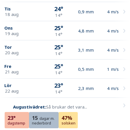
24°
Tis
0,9
mm
4
m/s
18 aug
14°
25°
Ons
4,8
mm
4
m/s
19 aug
14°
25°
Tor
3,1
mm
4
m/s
20 aug
14°
25°
Fre
0,5
mm
1
m/s
21 aug
14°
23°
Lör
2,3
mm
4
m/s
22 aug
14°
Augustivädret:
Så brukar det vara...
23°
15
47%
dagar m.
dagstemp
nederbörd
solsken