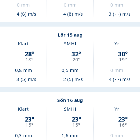
0
mm
0
mm
0
mm
4 (8) m/s
4 (8) m/s
3 (- -) m/s
Lör 15 aug
Klart
SMHI
Yr
28
°
32
°
30
°
18
°
20
°
19
°
0,8
mm
0,5
mm
0
mm
3 (5) m/s
2 (5) m/s
4 (- -) m/s
Sön 16 aug
Klart
SMHI
Yr
23
°
23
°
23
°
15
°
15
°
16
°
0,3
mm
1,6
mm
0
mm