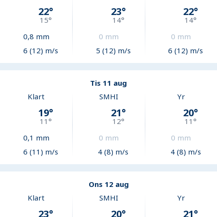
22
°
23
°
22
°
15
°
14
°
14
°
0,8
mm
0
mm
0
mm
6 (12) m/s
5 (12) m/s
6 (12) m/s
Tis 11 aug
Klart
SMHI
Yr
19
°
21
°
20
°
11
°
12
°
11
°
0,1
mm
0
mm
0
mm
6 (11) m/s
4 (8) m/s
4 (8) m/s
Ons 12 aug
Klart
SMHI
Yr
23
°
20
°
21
°