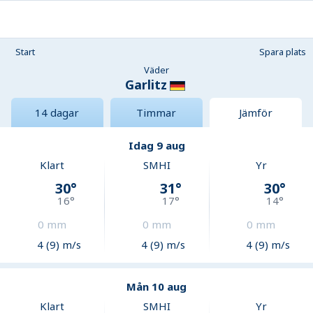
Start
Spara plats
Väder
Garlitz
14 dagar
Timmar
Jämför
Idag 9 aug
Klart
SMHI
Yr
30
°
31
°
30
°
16
°
17
°
14
°
0
mm
0
mm
0
mm
4 (9) m/s
4 (9) m/s
4 (9) m/s
Mån 10 aug
Klart
SMHI
Yr