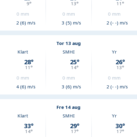
9
°
13
°
11
°
0
mm
0
mm
0
mm
2 (6) m/s
3 (5) m/s
2 (- -) m/s
Tor 13 aug
Klart
SMHI
Yr
28
°
25
°
26
°
11
°
14
°
13
°
0
mm
0
mm
0
mm
4 (6) m/s
3 (6) m/s
2 (- -) m/s
Fre 14 aug
Klart
SMHI
Yr
33
°
29
°
30
°
14
°
17
°
17
°