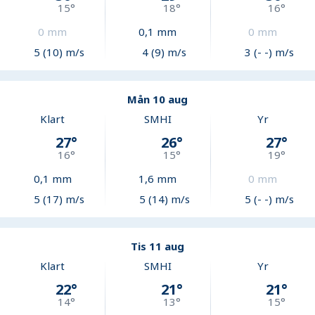
15
°
18
°
16
°
0
mm
0,1
mm
0
mm
5 (10) m/s
4 (9) m/s
3 (- -) m/s
Mån 10 aug
Klart
SMHI
Yr
27
°
26
°
27
°
16
°
15
°
19
°
0,1
mm
1,6
mm
0
mm
5 (17) m/s
5 (14) m/s
5 (- -) m/s
Tis 11 aug
Klart
SMHI
Yr
22
°
21
°
21
°
14
°
13
°
15
°