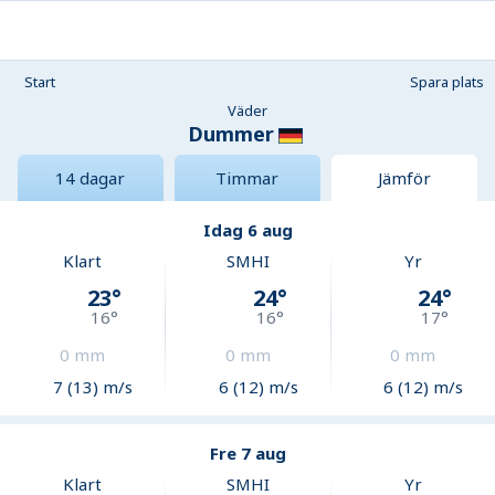
Start
Spara plats
Väder
Dummer
14 dagar
Timmar
Jämför
Idag 6 aug
Klart
SMHI
Yr
23
°
24
°
24
°
16
°
16
°
17
°
0
mm
0
mm
0
mm
7 (13) m/s
6 (12) m/s
6 (12) m/s
Fre 7 aug
Klart
SMHI
Yr