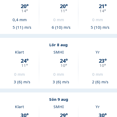
20
°
20
°
21
°
14
°
11
°
14
°
0,4
mm
0
mm
0
mm
5 (11) m/s
6 (10) m/s
5 (10) m/s
Lör 8 aug
Klart
SMHI
Yr
24
°
24
°
23
°
11
°
10
°
10
°
0
mm
0
mm
0
mm
3 (6) m/s
3 (6) m/s
2 (6) m/s
Sön 9 aug
Klart
SMHI
Yr
30
°
29
°
30
°