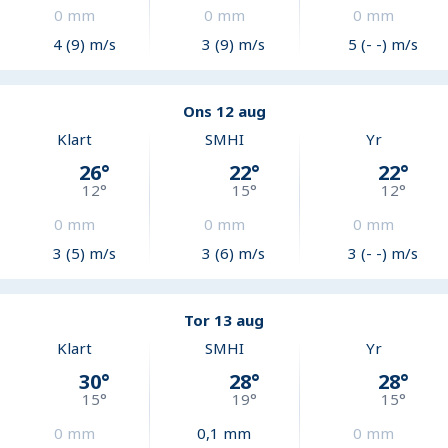
0
mm
0
mm
0
mm
4 (9) m/s
3 (9) m/s
5 (- -) m/s
Ons 12 aug
Klart
SMHI
Yr
26
°
22
°
22
°
12
°
15
°
12
°
0
mm
0
mm
0
mm
3 (5) m/s
3 (6) m/s
3 (- -) m/s
Tor 13 aug
Klart
SMHI
Yr
30
°
28
°
28
°
15
°
19
°
15
°
0
mm
0,1
mm
0
mm