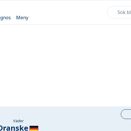
ognos
Meny
Väder
Dranske