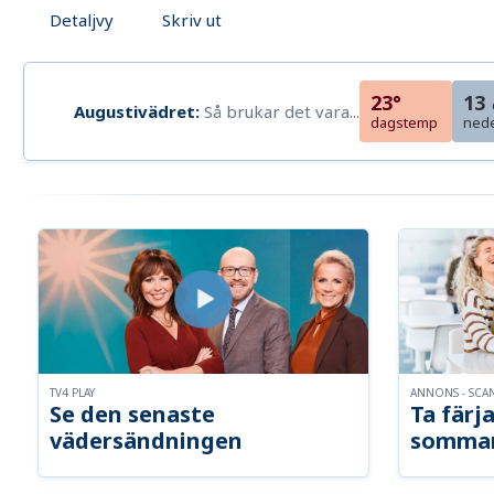
Detaljvy
Skriv ut
23°
13
Augustivädret:
Så brukar det vara...
dagstemp
ned
TV4 PLAY
ANNONS - SCA
Se den senaste
Ta färja
vädersändningen
somma