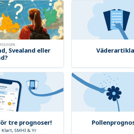
OROLOGEN
d, Svealand eller
Väderartikla
nd?
ör tre prognoser!
Pollenprogno
Klart, SMHI & Yr