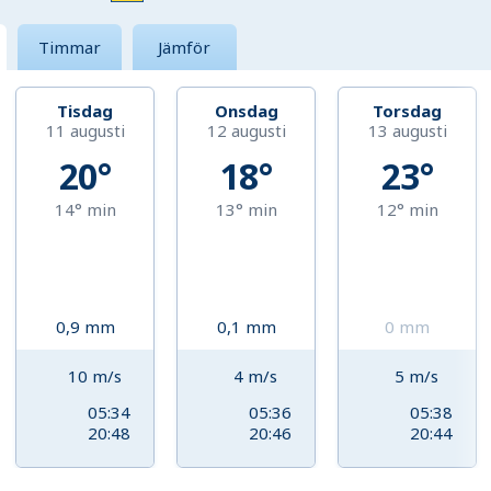
Timmar
Jämför
Tisdag
Onsdag
Torsdag
11 augusti
12 augusti
13 augusti
20°
18°
23°
14°
min
13°
min
12°
min
0,9
mm
0,1
mm
0
mm
10
m/s
4
m/s
5
m/s
05:34
05:36
05:38
20:48
20:46
20:44