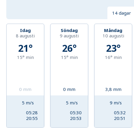
14 dagar
Idag
Söndag
Måndag
8 augusti
9 augusti
10 augusti
21°
26°
23°
15°
min
15°
min
16°
min
0
mm
0
mm
3,8
mm
5
m/s
5
m/s
9
m/s
05:28
05:30
05:32
20:55
20:53
20:51