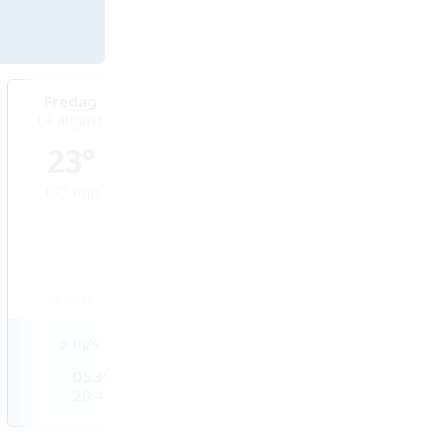
Fredag
Lördag
Söndag
14 augusti
15 augusti
16 augusti
23°
21°
20°
17°
min
18°
min
16°
min
0
mm
0,5
mm
2,1
mm
5
m/s
6
m/s
6
m/s
05:39
05:41
05:43
20:42
20:40
20:38