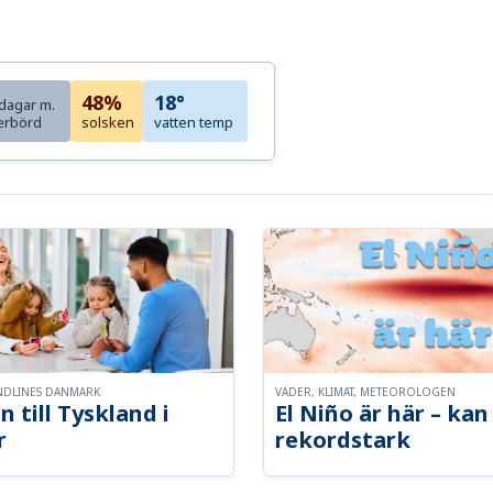
48%
18°
dagar m.
erbörd
solsken
vatten temp
NDLINES DANMARK
VÄDER, KLIMAT, METEOROLOGEN
n till Tyskland i
El Niño är här – kan 
r
rekordstark