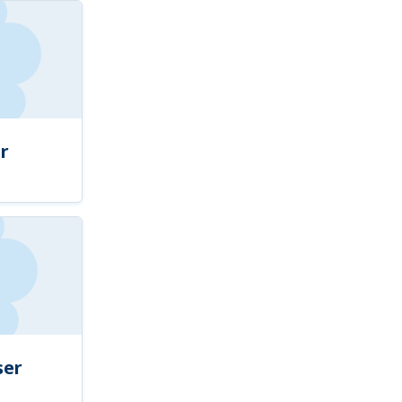
r
ser