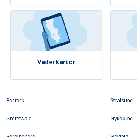
Väderkartor
Rostock
Stralsund
Greifswald
Nykobing
Vordingborg
Svedala