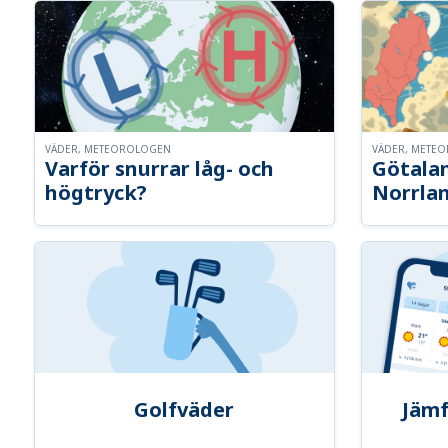
VÄDER, METEOROLOGEN
VÄDER, METE
Varför snurrar låg- och
Götalan
högtryck?
Norrla
Golfväder
Jämf