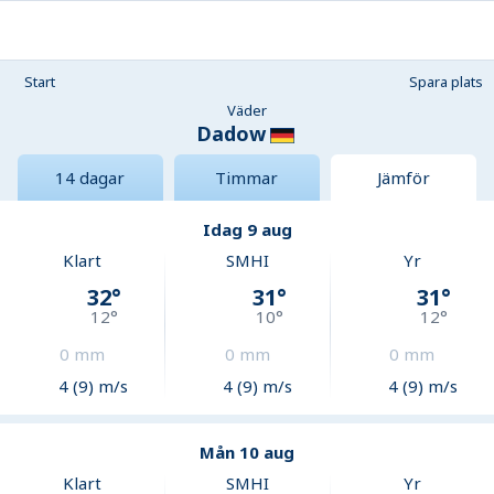
Start
Spara plats
Väder
Dadow
14 dagar
Timmar
Jämför
Idag 9 aug
Klart
SMHI
Yr
32
°
31
°
31
°
12
°
10
°
12
°
0
mm
0
mm
0
mm
4 (9) m/s
4 (9) m/s
4 (9) m/s
Mån 10 aug
Klart
SMHI
Yr