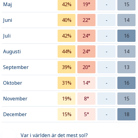
Maj
42%
19°
-
15
Juni
40%
22°
-
14
Juli
42%
24°
-
16
Augusti
44%
24°
-
14
September
39%
20°
-
13
Oktober
31%
14°
-
16
November
19%
8°
-
15
December
15%
5°
-
18
Var i världen är det mest sol?