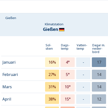
Gießen
Klimatstation
Gießen
Sol-
Dags-
Vatten-
Dagar m.
sken
temp
temp
neder­
börd
Januari
16%
4°
-
17
Februari
27%
5°
-
14
Mars
31%
10°
-
14
April
38%
15°
-
12