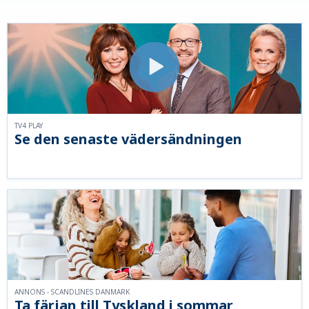
TV4 PLAY
Se den senaste vädersändningen
ANNONS - SCANDLINES DANMARK
Ta färjan till Tyskland i sommar