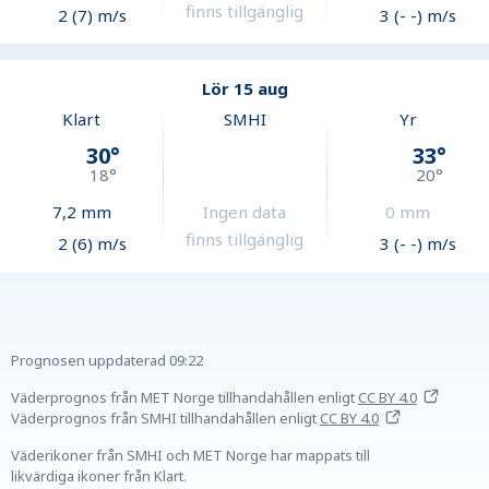
finns tillgänglig
2 (7) m/s
3 (- -) m/s
Lör 15 aug
Klart
SMHI
Yr
30
°
33
°
18
°
20
°
7,2
mm
Ingen data
0
mm
finns tillgänglig
2 (6) m/s
3 (- -) m/s
Prognosen uppdaterad
09:22
Väderprognos från MET Norge tillhandahållen
enligt
CC BY 4.0
Väderprognos från SMHI tillhandahållen
enligt
CC BY 4.0
Väderikoner från SMHI och MET Norge har mappats till
likvärdiga ikoner från Klart.