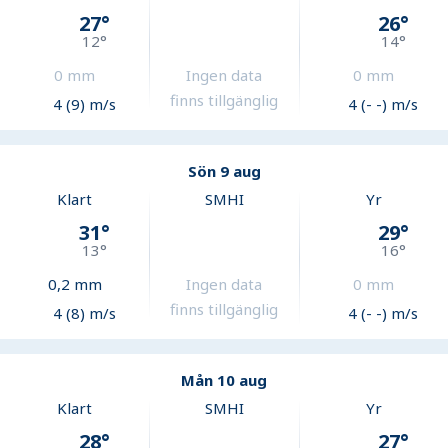
27
°
26
°
12
°
14
°
0
mm
Ingen data
0
mm
finns tillgänglig
4 (9) m/s
4 (- -) m/s
Sön 9 aug
Klart
SMHI
Yr
31
°
29
°
13
°
16
°
0,2
mm
Ingen data
0
mm
finns tillgänglig
4 (8) m/s
4 (- -) m/s
Mån 10 aug
Klart
SMHI
Yr
28
°
27
°