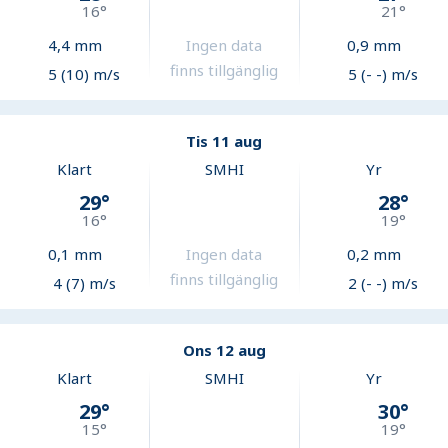
16
°
21
°
4,4
mm
Ingen data
0,9
mm
finns tillgänglig
5 (10) m/s
5 (- -) m/s
Tis 11 aug
Klart
SMHI
Yr
29
°
28
°
16
°
19
°
0,1
mm
Ingen data
0,2
mm
finns tillgänglig
4 (7) m/s
2 (- -) m/s
Ons 12 aug
Klart
SMHI
Yr
29
°
30
°
15
°
19
°