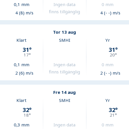
0,1
mm
Ingen data
0
mm
finns tillgänglig
4 (8) m/s
4 (- -) m/s
Tor 13 aug
Klart
SMHI
Yr
31
°
31
°
17
°
20
°
0,1
mm
Ingen data
0
mm
finns tillgänglig
2 (6) m/s
2 (- -) m/s
Fre 14 aug
Klart
SMHI
Yr
32
°
32
°
18
°
21
°
0,3
mm
Ingen data
0
mm