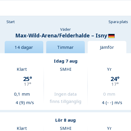
Start
Spara plats
Väder
Max-Wild-Arena/Felderhalde – Isny
14 dagar
Timmar
Jämför
Idag 7 aug
Klart
SMHI
Yr
25
°
24
°
17
°
17
°
0,1
mm
Ingen data
0
mm
finns tillgänglig
4 (9) m/s
4 (- -) m/s
Lör 8 aug
Klart
SMHI
Yr