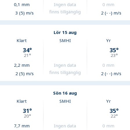
0,1
mm
Ingen data
0
mm
finns tillgänglig
3 (5) m/s
2 (- -) m/s
Lör 15 aug
Klart
SMHI
Yr
34
°
35
°
21
°
23
°
2,2
mm
Ingen data
0
mm
finns tillgänglig
2 (5) m/s
2 (- -) m/s
Sön 16 aug
Klart
SMHI
Yr
31
°
35
°
20
°
22
°
7,7
mm
Ingen data
0
mm