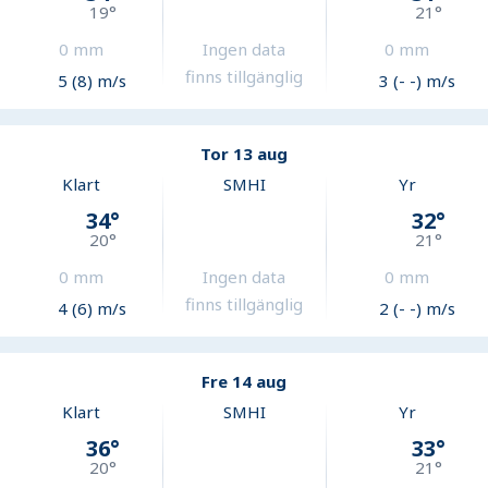
19
°
21
°
0
mm
Ingen data
0
mm
finns tillgänglig
5 (8) m/s
3 (- -) m/s
Tor 13 aug
Klart
SMHI
Yr
34
°
32
°
20
°
21
°
0
mm
Ingen data
0
mm
finns tillgänglig
4 (6) m/s
2 (- -) m/s
Fre 14 aug
Klart
SMHI
Yr
36
°
33
°
20
°
21
°