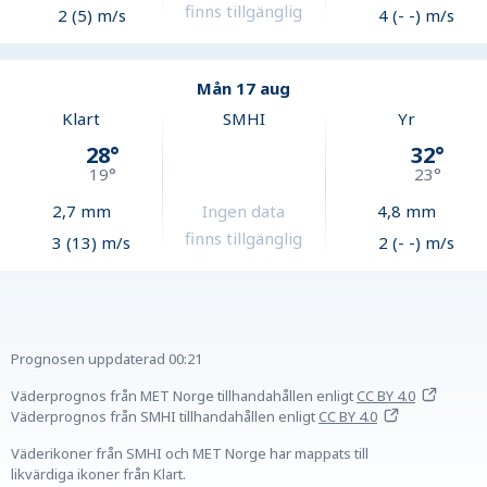
finns tillgänglig
2 (5) m/s
4 (- -) m/s
Mån 17 aug
Klart
SMHI
Yr
28
°
32
°
19
°
23
°
2,7
mm
Ingen data
4,8
mm
finns tillgänglig
3 (13) m/s
2 (- -) m/s
Prognosen uppdaterad
00:21
Väderprognos från MET Norge tillhandahållen
enligt
CC BY 4.0
Väderprognos från SMHI tillhandahållen
enligt
CC BY 4.0
Väderikoner från SMHI och MET Norge har mappats till
likvärdiga ikoner från Klart.