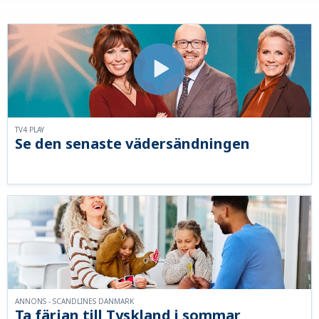
TV4 PLAY
Se den senaste vädersändningen
ANNONS - SCANDLINES DANMARK
Ta färjan till Tyskland i sommar