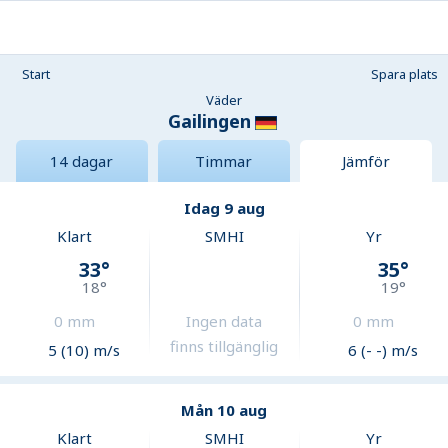
Start
Spara plats
Väder
Gailingen
14 dagar
Timmar
Jämför
Idag 9 aug
Klart
SMHI
Yr
33
°
35
°
18
°
19
°
0
mm
Ingen data
0
mm
finns tillgänglig
5 (10) m/s
6 (- -) m/s
Mån 10 aug
Klart
SMHI
Yr