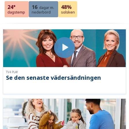
24°
16
48%
dagar m.
dagstemp
nederbörd
solsken
TV4 PLAY
Se den senaste vädersändningen