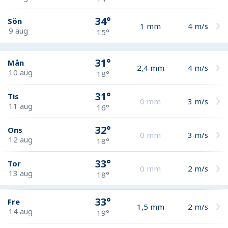
34°
Sön
1
mm
4
m/s
9 aug
15°
31°
Mån
2,4
mm
4
m/s
10 aug
18°
31°
Tis
0
mm
3
m/s
11 aug
16°
32°
Ons
0
mm
3
m/s
12 aug
18°
33°
Tor
0
mm
2
m/s
13 aug
18°
33°
Fre
1,5
mm
2
m/s
14 aug
19°