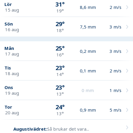
31°
Lör
8,6
mm
2
m/s
15 aug
19°
29°
Sön
7,5
mm
3
m/s
16 aug
18°
25°
Mån
0,2
mm
3
m/s
17 aug
16°
23°
Tis
0,1
mm
2
m/s
18 aug
14°
23°
Ons
0
mm
1
m/s
19 aug
13°
24°
Tor
0,9
mm
5
m/s
20 aug
13°
Augustivädret:
Så brukar det vara...