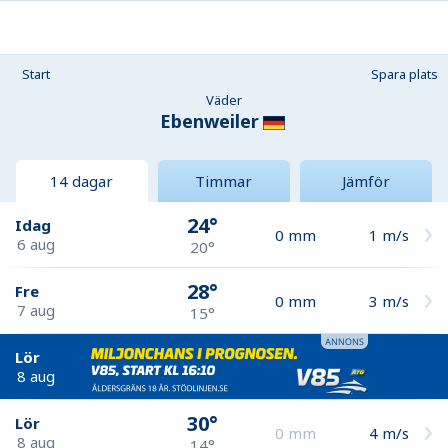
Start
Spara plats
Väder
Ebenweiler
14 dagar
Timmar
Jämför
24°
Idag
0
mm
1
m/s
6 aug
20°
28°
Fre
0
mm
3
m/s
7 aug
15°
Lör
8 aug
30°
Lör
0
mm
4
m/s
8 aug
14°