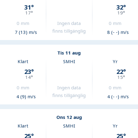
31
°
32
°
17
°
19
°
0
mm
Ingen data
0
mm
finns tillgänglig
7 (13) m/s
8 (- -) m/s
Tis 11 aug
Klart
SMHI
Yr
23
°
22
°
14
°
15
°
0
mm
Ingen data
0
mm
finns tillgänglig
4 (9) m/s
4 (- -) m/s
Ons 12 aug
Klart
SMHI
Yr
25
°
25
°