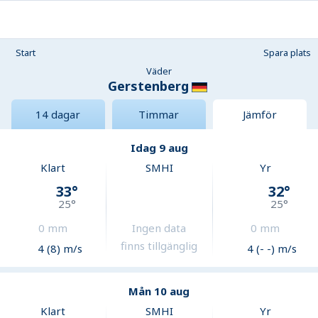
Start
Spara plats
Väder
Gerstenberg
14 dagar
Timmar
Jämför
Idag 9 aug
Klart
SMHI
Yr
33
°
32
°
25
°
25
°
0
mm
Ingen data
0
mm
finns tillgänglig
4 (8) m/s
4 (- -) m/s
Mån 10 aug
Klart
SMHI
Yr