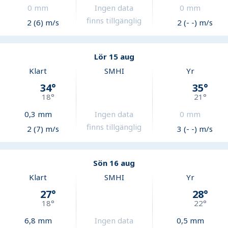
0
mm
Ingen data
0
mm
finns tillgänglig
2 (6) m/s
2 (- -) m/s
Lör 15 aug
Klart
SMHI
Yr
34
°
35
°
18
°
21
°
0,3
mm
Ingen data
0
mm
finns tillgänglig
2 (7) m/s
3 (- -) m/s
Sön 16 aug
Klart
SMHI
Yr
27
°
28
°
18
°
22
°
6,8
mm
Ingen data
0,5
mm