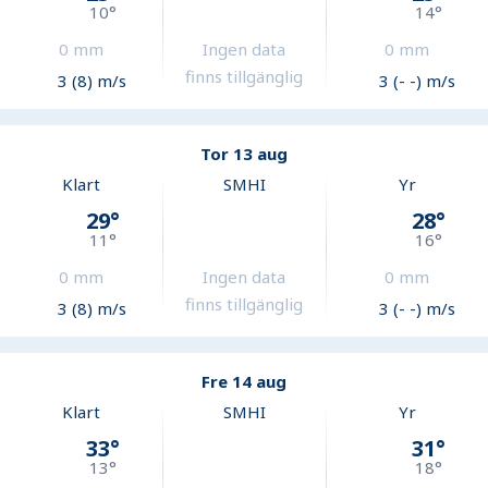
10
°
14
°
0
mm
Ingen data
0
mm
finns tillgänglig
3 (8) m/s
3 (- -) m/s
Tor 13 aug
Klart
SMHI
Yr
29
°
28
°
11
°
16
°
0
mm
Ingen data
0
mm
finns tillgänglig
3 (8) m/s
3 (- -) m/s
Fre 14 aug
Klart
SMHI
Yr
33
°
31
°
13
°
18
°