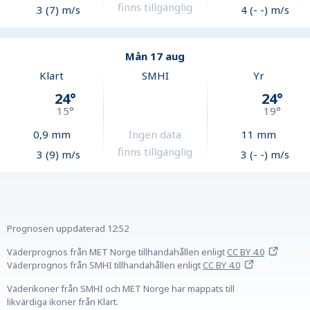
finns tillgänglig
3 (7) m/s
4 (- -) m/s
Mån 17 aug
Klart
SMHI
Yr
24
°
24
°
15
°
19
°
0,9
mm
Ingen data
11
mm
finns tillgänglig
3 (9) m/s
3 (- -) m/s
Prognosen uppdaterad
12:52
Väderprognos från MET Norge tillhandahållen
enligt
CC BY 4.0
Väderprognos från SMHI tillhandahållen
enligt
CC BY 4.0
Väderikoner från SMHI och MET Norge har mappats till
likvärdiga ikoner från Klart.