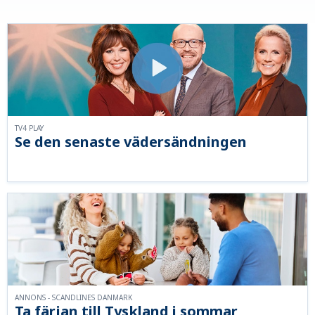
TV4 PLAY
Se den senaste vädersändningen
ANNONS - SCANDLINES DANMARK
Ta färjan till Tyskland i sommar