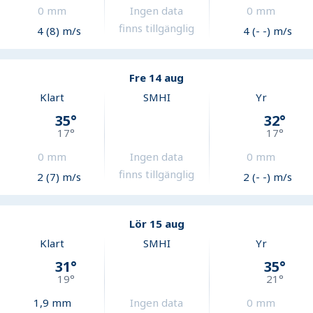
0
mm
Ingen data
0
mm
finns tillgänglig
4 (8) m/s
4 (- -) m/s
Fre 14 aug
Klart
SMHI
Yr
35
°
32
°
17
°
17
°
0
mm
Ingen data
0
mm
finns tillgänglig
2 (7) m/s
2 (- -) m/s
Lör 15 aug
Klart
SMHI
Yr
31
°
35
°
19
°
21
°
1,9
mm
Ingen data
0
mm