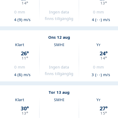
14
°
13
°
0
mm
Ingen data
0
mm
finns tillgänglig
4 (9) m/s
4 (- -) m/s
Ons 12 aug
Klart
SMHI
Yr
26
°
24
°
11
°
14
°
0
mm
Ingen data
0
mm
finns tillgänglig
4 (8) m/s
3 (- -) m/s
Tor 13 aug
Klart
SMHI
Yr
30
°
27
°
13
°
15
°