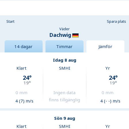
Start
Spara plats
Väder
Dachwig
14 dagar
Timmar
Jämför
Idag 8 aug
Klart
SMHI
Yr
24
°
24
°
19
°
19
°
0
mm
Ingen data
0
mm
finns tillgänglig
4 (7) m/s
4 (- -) m/s
Sön 9 aug
Klart
SMHI
Yr