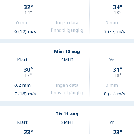
32
°
34
°
14
°
13
°
0
mm
Ingen data
0
mm
finns tillgänglig
6 (12) m/s
7 (- -) m/s
Mån 10 aug
Klart
SMHI
Yr
30
°
31
°
17
°
18
°
0,2
mm
Ingen data
0
mm
finns tillgänglig
7 (16) m/s
8 (- -) m/s
Tis 11 aug
Klart
SMHI
Yr
23
°
23
°