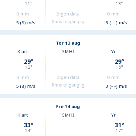
11
°
13
°
0
mm
Ingen data
0
mm
finns tillgänglig
5 (8) m/s
3 (- -) m/s
Tor 13 aug
Klart
SMHI
Yr
29
°
29
°
12
°
15
°
0
mm
Ingen data
0
mm
finns tillgänglig
5 (8) m/s
3 (- -) m/s
Fre 14 aug
Klart
SMHI
Yr
33
°
31
°
14
°
17
°