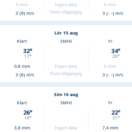
0
mm
Ingen data
0
mm
finns tillgänglig
3 (9) m/s
3 (- -) m/s
Lör 15 aug
Klart
SMHI
Yr
32
°
34
°
17
°
20
°
0,8
mm
Ingen data
0
mm
finns tillgänglig
3 (6) m/s
3 (- -) m/s
Sön 16 aug
Klart
SMHI
Yr
26
°
22
°
16
°
21
°
3,8
mm
Ingen data
7,4
mm