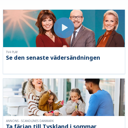
TV4 PLAY
Se den senaste vädersändningen
ANNONS - SCANDLINES DANMARK
Ta färjan till Tyskland i sommar