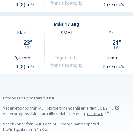
finns tillgänglig
3 (8) m/s
1 (- -) m/s
Mån 17 aug
Klart
SMHI
Yr
23
°
21
°
13
°
16
°
0,4
mm
Ingen data
14
mm
finns tillgänglig
3 (8) m/s
3 (- -) m/s
Prognosen uppdaterad
11:16
Väderprognos från MET Norge tillhandahållen
enligt
CC BY 4.0
Väderprognos från SMHI tillhandahållen
enligt
CC BY 4.0
Väderikoner från SMHI och MET Norge har mappats till
likvärdiga ikoner från Klart.