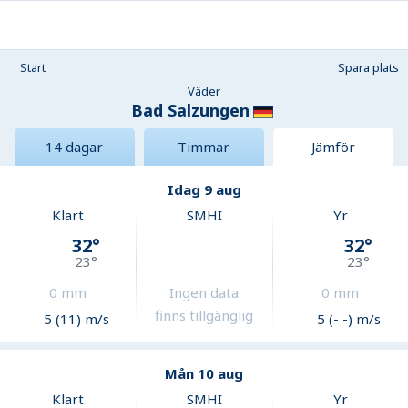
Start
Spara plats
Väder
Bad Salzungen
14 dagar
Timmar
Jämför
Idag 9 aug
Klart
SMHI
Yr
32
°
32
°
23
°
23
°
0
mm
Ingen data
0
mm
finns tillgänglig
5 (11) m/s
5 (- -) m/s
Mån 10 aug
Klart
SMHI
Yr