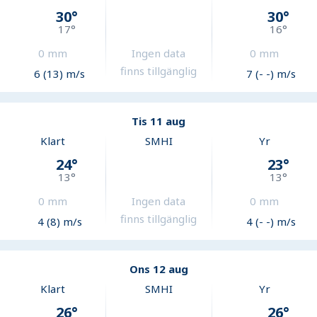
30
°
30
°
17
°
16
°
0
mm
Ingen data
0
mm
finns tillgänglig
6 (13) m/s
7 (- -) m/s
Tis 11 aug
Klart
SMHI
Yr
24
°
23
°
13
°
13
°
0
mm
Ingen data
0
mm
finns tillgänglig
4 (8) m/s
4 (- -) m/s
Ons 12 aug
Klart
SMHI
Yr
26
°
26
°