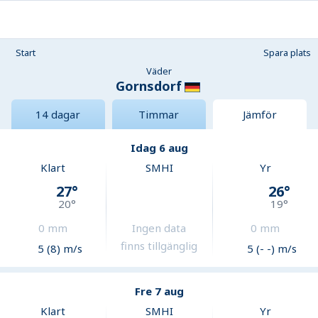
Start
Spara plats
Väder
Gornsdorf
14 dagar
Timmar
Jämför
Idag 6 aug
Klart
SMHI
Yr
27
°
26
°
20
°
19
°
0
mm
Ingen data
0
mm
finns tillgänglig
5 (8) m/s
5 (- -) m/s
Fre 7 aug
Klart
SMHI
Yr