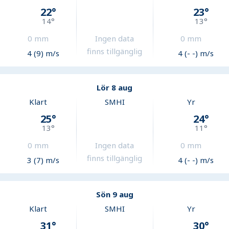
22
°
23
°
14
°
13
°
0
mm
Ingen data
0
mm
finns tillgänglig
4 (9) m/s
4 (- -) m/s
Lör 8 aug
Klart
SMHI
Yr
25
°
24
°
13
°
11
°
0
mm
Ingen data
0
mm
finns tillgänglig
3 (7) m/s
4 (- -) m/s
Sön 9 aug
Klart
SMHI
Yr
31
°
30
°