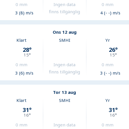
0
mm
Ingen data
0
mm
finns tillgänglig
3 (8) m/s
4 (- -) m/s
Ons 12 aug
Klart
SMHI
Yr
28
°
26
°
15
°
15
°
0
mm
Ingen data
0
mm
finns tillgänglig
3 (6) m/s
3 (- -) m/s
Tor 13 aug
Klart
SMHI
Yr
31
°
31
°
16
°
16
°
0
mm
Ingen data
0
mm