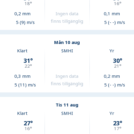
18
°
16
°
0,2
mm
Ingen data
0,1
mm
finns tillgänglig
5 (9) m/s
5 (- -) m/s
Mån 10 aug
Klart
SMHI
Yr
31
°
30
°
22
°
21
°
0,3
mm
Ingen data
0,2
mm
finns tillgänglig
5 (11) m/s
5 (- -) m/s
Tis 11 aug
Klart
SMHI
Yr
27
°
23
°
16
°
17
°