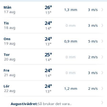
26°
Mån
1,3
mm
3
m/s
17 aug
15°
24°
Tis
0
mm
3
m/s
18 aug
14°
24°
Ons
0,9
mm
5
m/s
19 aug
13°
25°
Tor
0
mm
2
m/s
20 aug
14°
24°
Fre
0
mm
3
m/s
21 aug
14°
24°
Lör
1,2
mm
2
m/s
22 aug
13°
Augustivädret:
Så brukar det vara...