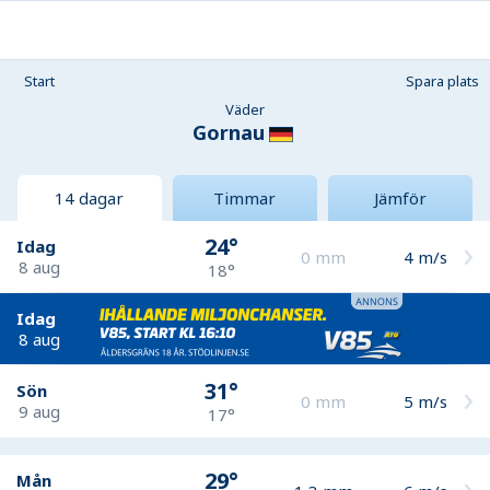
Start
Spara plats
Väder
Gornau
14 dagar
Timmar
Jämför
24°
Idag
0
mm
4
m/s
8 aug
18°
Idag
8 aug
31°
Sön
0
mm
5
m/s
9 aug
17°
29°
Mån