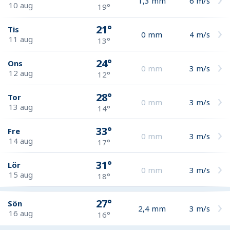
1,3
mm
6
m/s
10 aug
19°
21°
Tis
0
mm
4
m/s
11 aug
13°
24°
Ons
0
mm
3
m/s
12 aug
12°
28°
Tor
0
mm
3
m/s
13 aug
14°
33°
Fre
0
mm
3
m/s
14 aug
17°
31°
Lör
0
mm
3
m/s
15 aug
18°
27°
Sön
2,4
mm
3
m/s
16 aug
16°