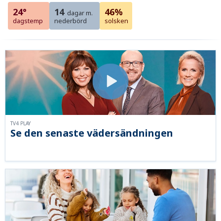
24°
14
46%
dagar m.
dagstemp
nederbörd
solsken
TV4 PLAY
Se den senaste vädersändningen