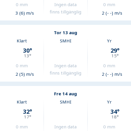
0
mm
Ingen data
0
mm
finns tillgänglig
3 (6) m/s
2 (- -) m/s
Tor 13 aug
Klart
SMHI
Yr
30
°
29
°
13
°
15
°
0
mm
Ingen data
0
mm
finns tillgänglig
2 (5) m/s
2 (- -) m/s
Fre 14 aug
Klart
SMHI
Yr
32
°
34
°
17
°
18
°
0
mm
Ingen data
0
mm