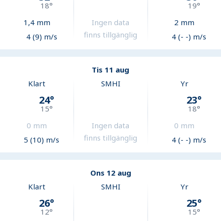
18
°
19
°
1,4
mm
Ingen data
2
mm
finns tillgänglig
4 (9) m/s
4 (- -) m/s
Tis 11 aug
Klart
SMHI
Yr
24
°
23
°
15
°
18
°
0
mm
Ingen data
0
mm
finns tillgänglig
5 (10) m/s
4 (- -) m/s
Ons 12 aug
Klart
SMHI
Yr
26
°
25
°
12
°
15
°