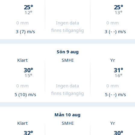
25
°
25
°
12
°
13
°
0
mm
Ingen data
0
mm
finns tillgänglig
3 (7) m/s
3 (- -) m/s
Sön 9 aug
Klart
SMHI
Yr
30
°
31
°
15
°
16
°
0
mm
Ingen data
0
mm
finns tillgänglig
5 (10) m/s
5 (- -) m/s
Mån 10 aug
Klart
SMHI
Yr
32
°
30
°