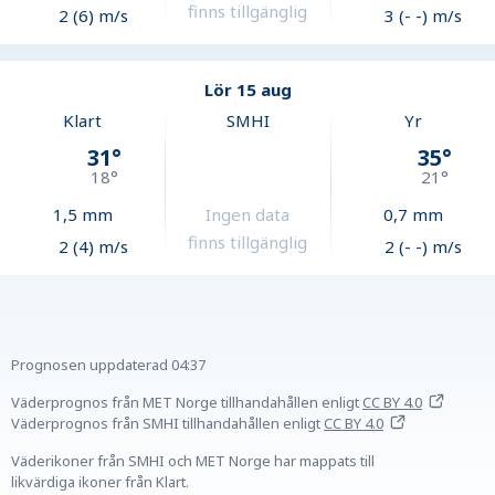
finns tillgänglig
2 (6) m/s
3 (- -) m/s
Lör 15 aug
Klart
SMHI
Yr
31
°
35
°
18
°
21
°
1,5
mm
Ingen data
0,7
mm
finns tillgänglig
2 (4) m/s
2 (- -) m/s
Prognosen uppdaterad
04:37
Väderprognos från MET Norge tillhandahållen
enligt
CC BY 4.0
Väderprognos från SMHI tillhandahållen
enligt
CC BY 4.0
Väderikoner från SMHI och MET Norge har mappats till
likvärdiga ikoner från Klart.