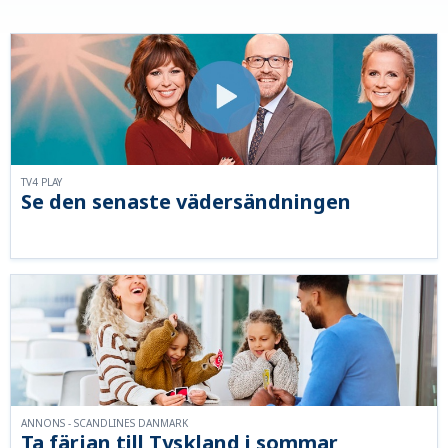
TV4 PLAY
Se den senaste vädersändningen
ANNONS - SCANDLINES DANMARK
Ta färjan till Tyskland i sommar