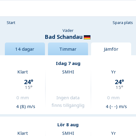
Start
Spara plats
Väder
Bad Schandau
14 dagar
Timmar
Jämför
Idag 7 aug
Klart
SMHI
Yr
24
°
24
°
15
°
15
°
0
mm
Ingen data
0
mm
finns tillgänglig
4 (8) m/s
4 (- -) m/s
Lör 8 aug
Klart
SMHI
Yr