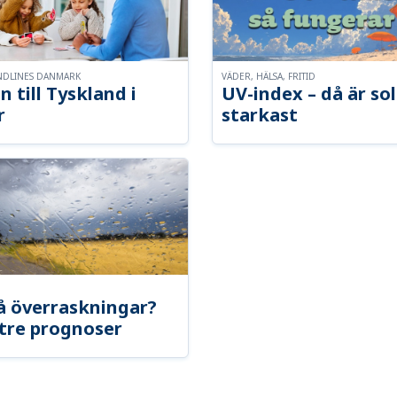
NDLINES DANMARK
VÄDER, HÄLSA, FRITID
n till Tyskland i
UV-index – då är so
r
starkast
å överraskningar?
tre prognoser