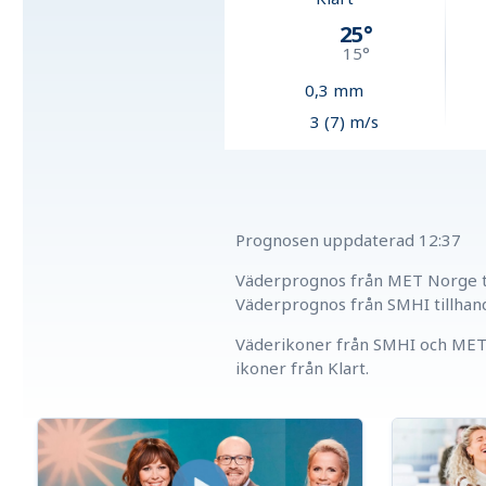
25
°
15
°
0,3
mm
3 (7) m/s
Prognosen uppdaterad
12:37
Väderprognos från MET Norge ti
Väderprognos från SMHI tillhan
Väderikoner från SMHI och MET 
ikoner från Klart.