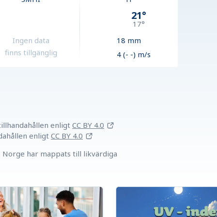
21
°
17
°
Ingen data
18
mm
finns tillgänglig
4 (- -) m/s
llhandahållen
enligt
CC BY 4.0
dahållen
enligt
CC BY 4.0
Norge har mappats till likvärdiga