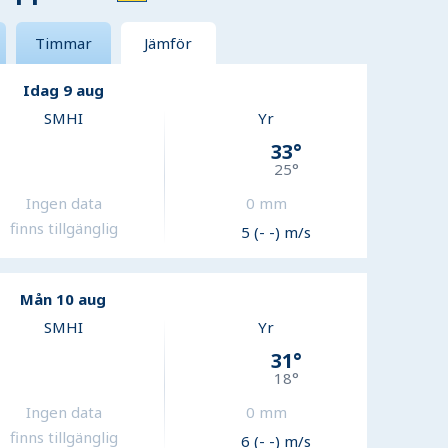
Timmar
Jämför
Idag 9 aug
SMHI
Yr
33
°
25
°
Ingen data
0
mm
finns tillgänglig
5 (- -) m/s
Mån 10 aug
SMHI
Yr
31
°
18
°
Ingen data
0
mm
finns tillgänglig
6 (- -) m/s