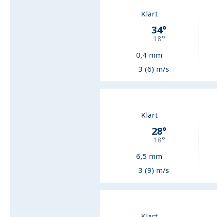
Klart
34
°
18
°
0,4
mm
3 (6) m/s
Klart
28
°
18
°
6,5
mm
3 (9) m/s
Klart