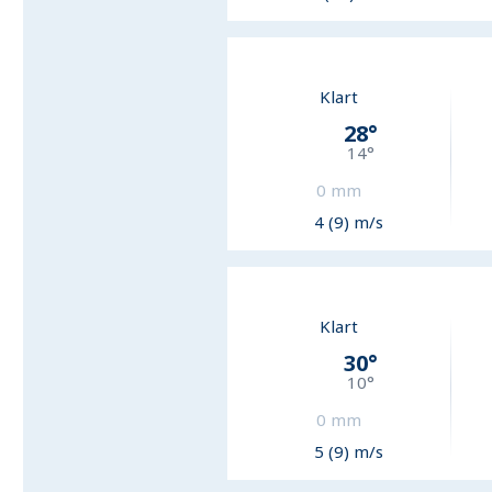
Klart
28
°
14
°
0
mm
4 (9) m/s
Klart
30
°
10
°
0
mm
5 (9) m/s