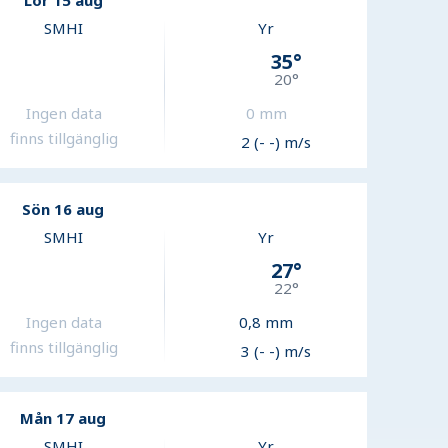
Lör 15 aug
SMHI
Yr
35
°
20
°
Ingen data
0
mm
finns tillgänglig
2 (- -) m/s
Sön 16 aug
SMHI
Yr
27
°
22
°
Ingen data
0,8
mm
finns tillgänglig
3 (- -) m/s
Mån 17 aug
SMHI
Yr