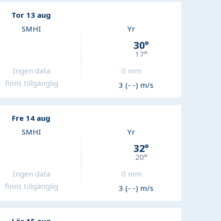
Tor 13 aug
SMHI
Yr
30
°
17
°
Ingen data
0
mm
finns tillgänglig
3 (- -) m/s
Fre 14 aug
SMHI
Yr
32
°
20
°
Ingen data
0
mm
finns tillgänglig
3 (- -) m/s