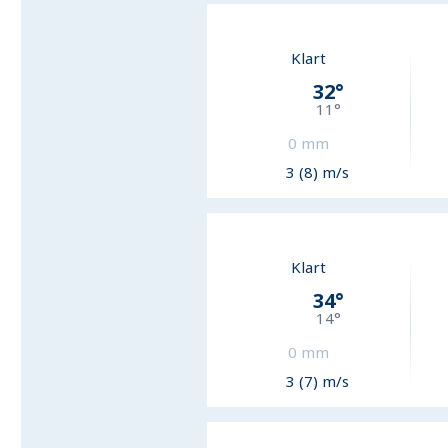
Klart
32
°
11
°
0
mm
3 (8) m/s
Klart
34
°
14
°
0
mm
3 (7) m/s