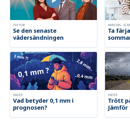
TV4 PLAY
ANNONS - SCA
Se den senaste
Ta färja
vädersändningen
somma
VÄDER
VÄDER
Vad betyder 0,1 mm i
Trött p
prognosen?
Jämför 