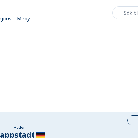
ognos
Meny
Väder
rappstadt