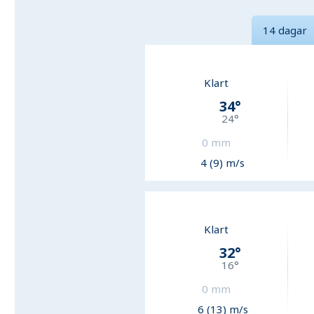
14 dagar
Klart
34
°
24
°
0
mm
4 (9) m/s
Klart
32
°
16
°
0
mm
6 (13) m/s