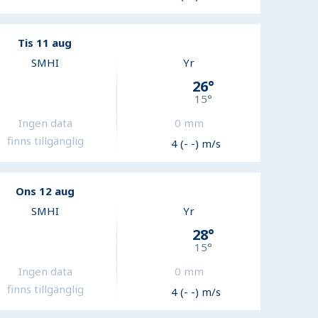
Tis 11 aug
SMHI
Yr
26
°
15
°
Ingen data
0
mm
finns tillgänglig
4 (- -) m/s
Ons 12 aug
SMHI
Yr
28
°
15
°
Ingen data
0
mm
finns tillgänglig
4 (- -) m/s