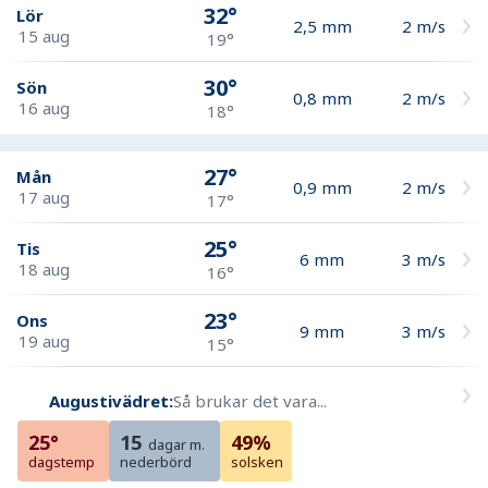
32°
Lör
2,5
mm
2
m/s
15 aug
19°
30°
Sön
0,8
mm
2
m/s
16 aug
18°
27°
Mån
0,9
mm
2
m/s
17 aug
17°
25°
Tis
6
mm
3
m/s
18 aug
16°
23°
Ons
9
mm
3
m/s
19 aug
15°
Augustivädret:
Så brukar det vara...
25°
15
49%
dagar m.
dagstemp
nederbörd
solsken