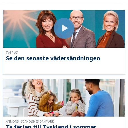
TV4 PLAY
Se den senaste vädersändningen
ANNONS - SCANDLINES DANMARK
Ta färjan till Tyskland i sommar