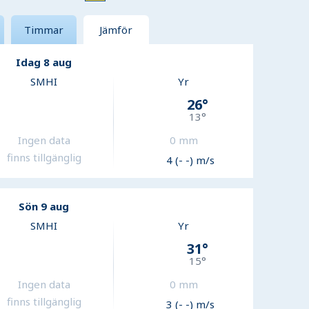
Timmar
Jämför
Idag 8 aug
SMHI
Yr
26
°
13
°
Ingen data
0
mm
finns tillgänglig
4 (- -) m/s
Sön 9 aug
SMHI
Yr
31
°
15
°
Ingen data
0
mm
finns tillgänglig
3 (- -) m/s