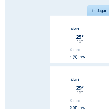
14 dagar
Klart
25
°
15
°
0
mm
4 (9) m/s
Klart
29
°
19
°
0
mm
5 (6) m/s