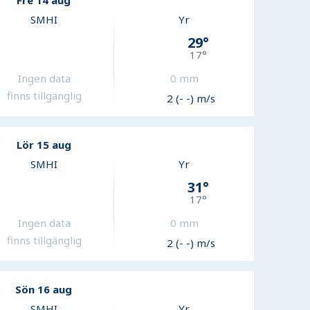
Fre 14 aug
SMHI
Yr
29
°
17
°
Ingen data
0
mm
finns tillgänglig
2 (- -) m/s
Lör 15 aug
SMHI
Yr
31
°
17
°
Ingen data
0
mm
finns tillgänglig
2 (- -) m/s
Sön 16 aug
SMHI
Yr