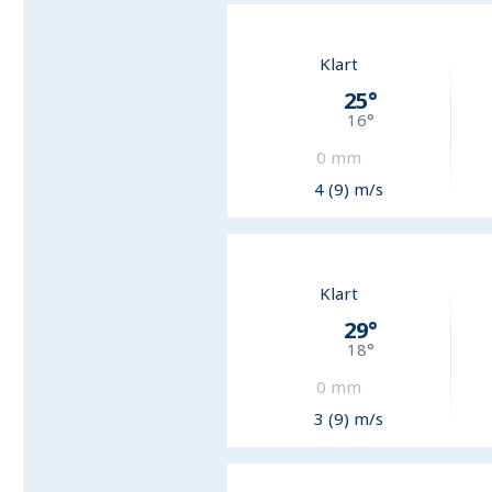
Klart
25
°
16
°
0
mm
4 (9) m/s
Klart
29
°
18
°
0
mm
3 (9) m/s