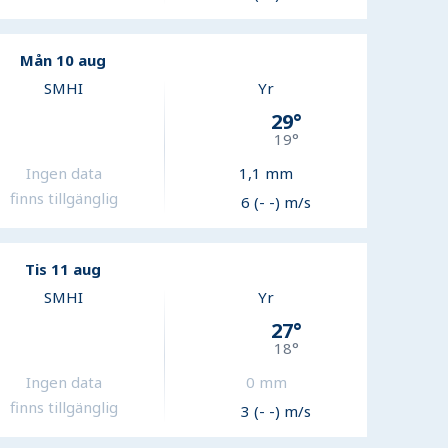
Mån 10 aug
SMHI
Yr
29
°
19
°
Ingen data
1,1
mm
finns tillgänglig
6 (- -) m/s
Tis 11 aug
SMHI
Yr
27
°
18
°
Ingen data
0
mm
finns tillgänglig
3 (- -) m/s