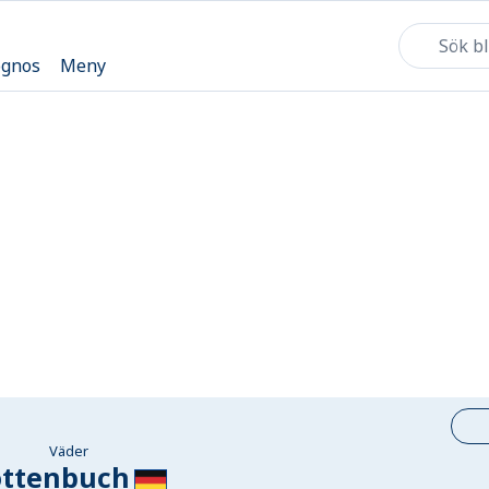
ognos
Meny
Väder
ttenbuch