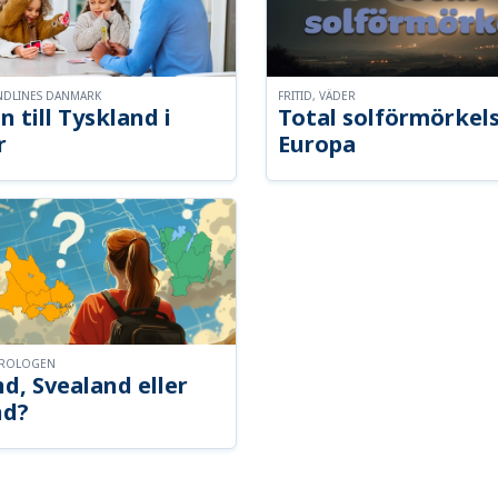
NDLINES DANMARK
FRITID, VÄDER
n till Tyskland i
Total solförmörkel
r
Europa
OROLOGEN
d, Svealand eller
nd?