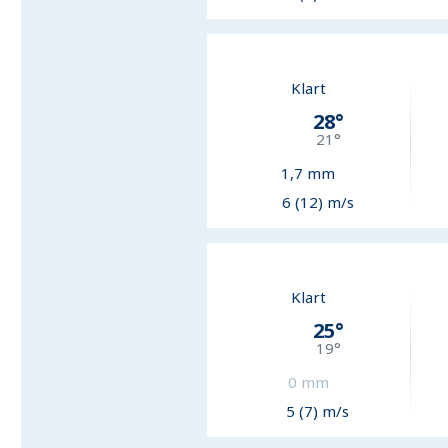
Klart
28
°
21
°
1,7
mm
6 (12) m/s
Klart
25
°
19
°
0
mm
5 (7) m/s