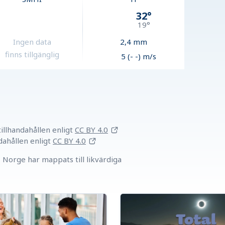
32
°
19
°
Ingen data
2,4
mm
finns tillgänglig
5 (- -) m/s
llhandahållen
enligt
CC BY 4.0
dahållen
enligt
CC BY 4.0
Norge har mappats till likvärdiga