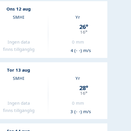
Ons 12 aug
SMHI
Yr
26
°
16
°
Ingen data
0
mm
finns tillgänglig
4 (- -) m/s
Tor 13 aug
SMHI
Yr
28
°
16
°
Ingen data
0
mm
finns tillgänglig
3 (- -) m/s