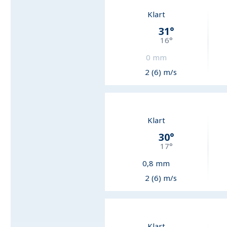
Klart
31
°
16
°
0
mm
2 (6) m/s
Klart
30
°
17
°
0,8
mm
2 (6) m/s
Klart