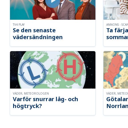
TV4 PLAY
ANNONS - SCA
Se den senaste
Ta färja
vädersändningen
somma
VÄDER, METEOROLOGEN
VÄDER, METE
Varför snurrar låg- och
Götalan
högtryck?
Norrla