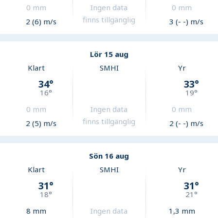
0
mm
Ingen data
0
mm
finns tillgänglig
2 (6) m/s
3 (- -) m/s
Lör 15 aug
Klart
SMHI
Yr
34
°
33
°
16
°
19
°
0
mm
Ingen data
0
mm
finns tillgänglig
2 (5) m/s
2 (- -) m/s
Sön 16 aug
Klart
SMHI
Yr
31
°
31
°
18
°
21
°
8
mm
Ingen data
1,3
mm