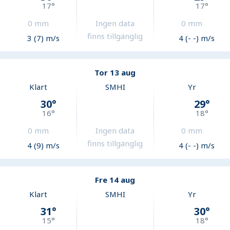
17
°
17
°
0
mm
Ingen data
0
mm
finns tillgänglig
3 (7) m/s
4 (- -) m/s
Tor 13 aug
Klart
SMHI
Yr
30
°
29
°
16
°
18
°
0
mm
Ingen data
0
mm
finns tillgänglig
4 (9) m/s
4 (- -) m/s
Fre 14 aug
Klart
SMHI
Yr
31
°
30
°
15
°
18
°