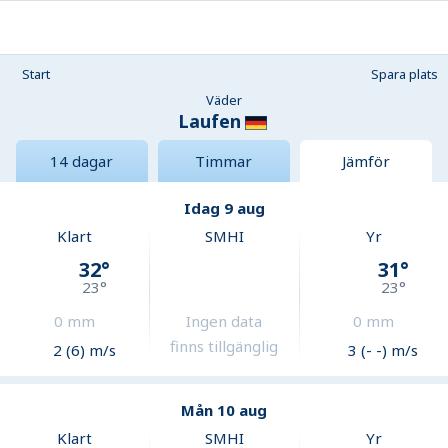
Start
Spara plats
Väder
Laufen
14 dagar
Timmar
Jämför
Idag 9 aug
Klart
SMHI
Yr
32
°
31
°
23
°
23
°
0
mm
Ingen data
0
mm
finns tillgänglig
2 (6) m/s
3 (- -) m/s
Mån 10 aug
Klart
SMHI
Yr