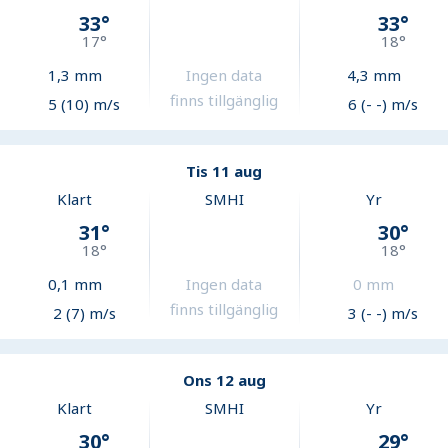
33
°
33
°
17
°
18
°
1,3
mm
Ingen data
4,3
mm
finns tillgänglig
5 (10) m/s
6 (- -) m/s
Tis 11 aug
Klart
SMHI
Yr
31
°
30
°
18
°
18
°
0,1
mm
Ingen data
0
mm
finns tillgänglig
2 (7) m/s
3 (- -) m/s
Ons 12 aug
Klart
SMHI
Yr
30
°
29
°