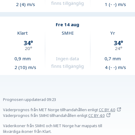
finns tillgänglig
2 (4) m/s
1 (- -) m/s
Fre 14 aug
Klart
SMHI
Yr
34
°
34
°
20
°
24
°
0,9
mm
Ingen data
0,7
mm
finns tillgänglig
2 (10) m/s
4 (- -) m/s
Prognosen uppdaterad
09:23
Väderprognos från MET Norge tillhandahållen
enligt
CC BY 4.0
Väderprognos från SMHI tillhandahållen
enligt
CC BY 4.0
Väderikoner från SMHI och MET Norge har mappats till
likvärdiga ikoner från Klart.