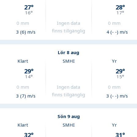
27
°
28
°
16
°
17
°
0
mm
Ingen data
0
mm
finns tillgänglig
3 (6) m/s
4 (- -) m/s
Lör 8 aug
Klart
SMHI
Yr
29
°
29
°
14
°
15
°
0
mm
Ingen data
0
mm
finns tillgänglig
3 (7) m/s
3 (- -) m/s
Sön 9 aug
Klart
SMHI
Yr
32
°
31
°