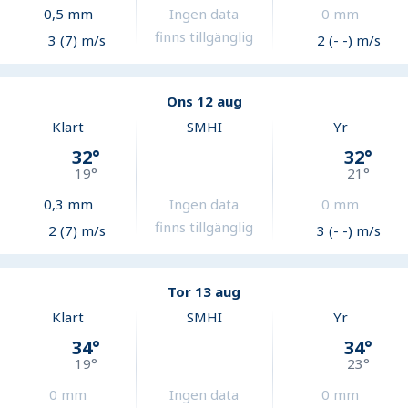
0,5
mm
Ingen data
0
mm
finns tillgänglig
3 (7) m/s
2 (- -) m/s
Ons 12 aug
Klart
SMHI
Yr
32
°
32
°
19
°
21
°
0,3
mm
Ingen data
0
mm
finns tillgänglig
2 (7) m/s
3 (- -) m/s
Tor 13 aug
Klart
SMHI
Yr
34
°
34
°
19
°
23
°
0
mm
Ingen data
0
mm