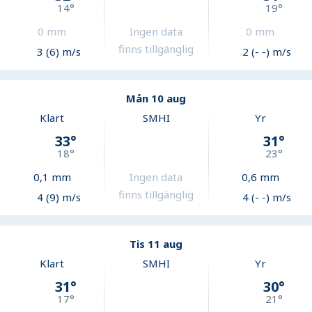
14
°
19
°
0
mm
Ingen data
0
mm
finns tillgänglig
3 (6) m/s
2 (- -) m/s
Mån 10 aug
Klart
SMHI
Yr
33
°
31
°
18
°
23
°
0,1
mm
Ingen data
0,6
mm
finns tillgänglig
4 (9) m/s
4 (- -) m/s
Tis 11 aug
Klart
SMHI
Yr
31
°
30
°
17
°
21
°