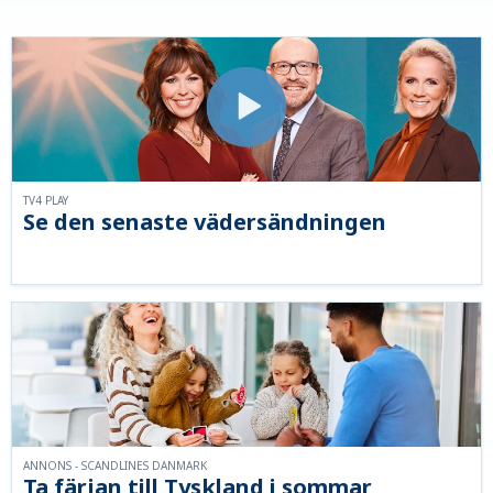
TV4 PLAY
Se den senaste vädersändningen
ANNONS - SCANDLINES DANMARK
Ta färjan till Tyskland i sommar