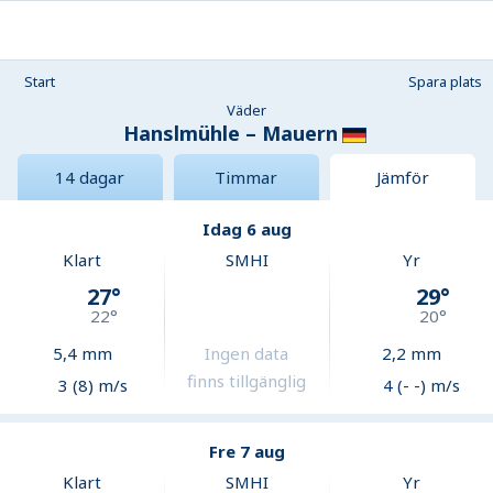
Start
Spara plats
Väder
Hanslmühle – Mauern
14 dagar
Timmar
Jämför
Idag 6 aug
Klart
SMHI
Yr
27
°
29
°
22
°
20
°
5,4
mm
Ingen data
2,2
mm
finns tillgänglig
3 (8) m/s
4 (- -) m/s
Fre 7 aug
Klart
SMHI
Yr