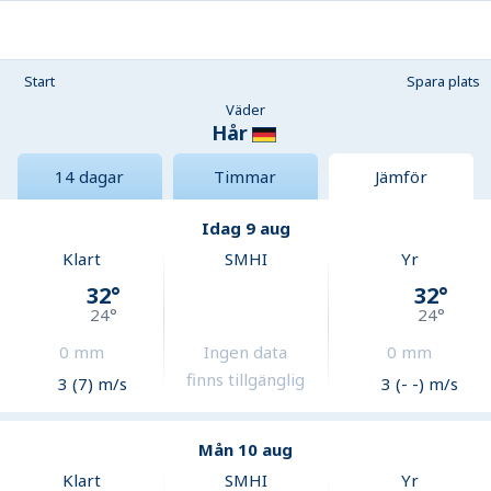
Start
Spara plats
Väder
Hår
14 dagar
Timmar
Jämför
Idag 9 aug
Klart
SMHI
Yr
32
°
32
°
24
°
24
°
0
mm
Ingen data
0
mm
finns tillgänglig
3 (7) m/s
3 (- -) m/s
Mån 10 aug
Klart
SMHI
Yr