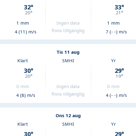
32
°
33
°
20
°
21
°
1
mm
Ingen data
1
mm
finns tillgänglig
4 (11) m/s
7 (- -) m/s
Tis 11 aug
Klart
SMHI
Yr
30
°
29
°
20
°
19
°
0
mm
Ingen data
0
mm
finns tillgänglig
4 (8) m/s
4 (- -) m/s
Ons 12 aug
Klart
SMHI
Yr
30
°
29
°