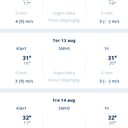
17
°
19
°
0
mm
Ingen data
0
mm
finns tillgänglig
4 (9) m/s
3 (- -) m/s
Tor 13 aug
Klart
SMHI
Yr
31
°
31
°
16
°
20
°
0
mm
Ingen data
0
mm
finns tillgänglig
3 (9) m/s
3 (- -) m/s
Fre 14 aug
Klart
SMHI
Yr
32
°
32
°
17
°
20
°