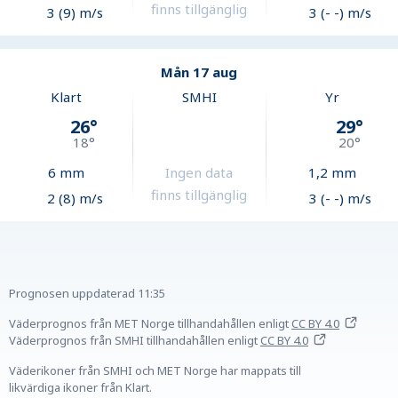
finns tillgänglig
3 (9) m/s
3 (- -) m/s
Mån 17 aug
Klart
SMHI
Yr
26
°
29
°
18
°
20
°
6
mm
Ingen data
1,2
mm
finns tillgänglig
2 (8) m/s
3 (- -) m/s
Prognosen uppdaterad
11:35
Väderprognos från MET Norge tillhandahållen
enligt
CC BY 4.0
Väderprognos från SMHI tillhandahållen
enligt
CC BY 4.0
Väderikoner från SMHI och MET Norge har mappats till
likvärdiga ikoner från Klart.