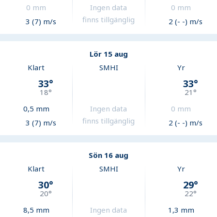
0
mm
Ingen data
0
mm
finns tillgänglig
3 (7) m/s
2 (- -) m/s
Lör 15 aug
Klart
SMHI
Yr
33
°
33
°
18
°
21
°
0,5
mm
Ingen data
0
mm
finns tillgänglig
3 (7) m/s
2 (- -) m/s
Sön 16 aug
Klart
SMHI
Yr
30
°
29
°
20
°
22
°
8,5
mm
Ingen data
1,3
mm