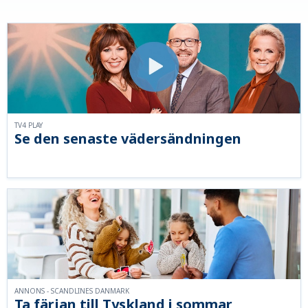
TV4 PLAY
Se den senaste vädersändningen
ANNONS - SCANDLINES DANMARK
Ta färjan till Tyskland i sommar