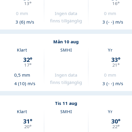
13
°
16
°
0
mm
Ingen data
0
mm
finns tillgänglig
3 (6) m/s
3 (- -) m/s
Mån 10 aug
Klart
SMHI
Yr
32
°
33
°
17
°
21
°
0,5
mm
Ingen data
0
mm
finns tillgänglig
4 (10) m/s
3 (- -) m/s
Tis 11 aug
Klart
SMHI
Yr
31
°
30
°
20
°
22
°