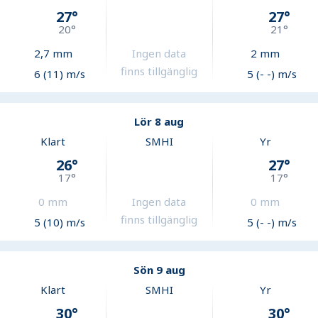
27
°
27
°
20
°
21
°
2,7
mm
Ingen data
2
mm
finns tillgänglig
6 (11) m/s
5 (- -) m/s
Lör 8 aug
Klart
SMHI
Yr
26
°
27
°
17
°
17
°
0
mm
Ingen data
0
mm
finns tillgänglig
5 (10) m/s
5 (- -) m/s
Sön 9 aug
Klart
SMHI
Yr
30
°
30
°