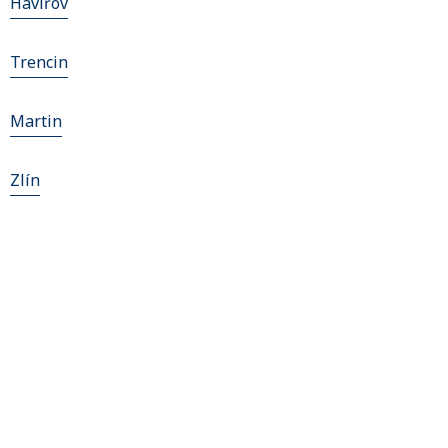
Havířov
Trencin
Martin
Zlín