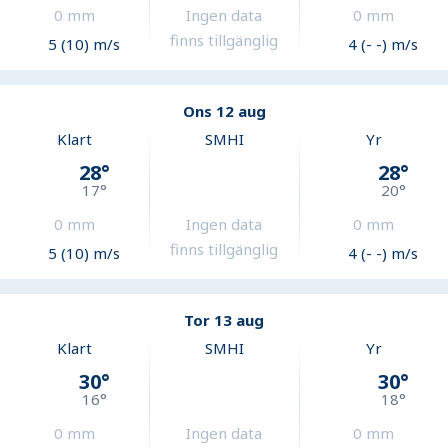
0
mm
Ingen data
0
mm
finns tillgänglig
5 (10) m/s
4 (- -) m/s
Ons 12 aug
Klart
SMHI
Yr
28
°
28
°
17
°
20
°
0
mm
Ingen data
0
mm
finns tillgänglig
5 (10) m/s
4 (- -) m/s
Tor 13 aug
Klart
SMHI
Yr
30
°
30
°
16
°
18
°
0
mm
Ingen data
0
mm