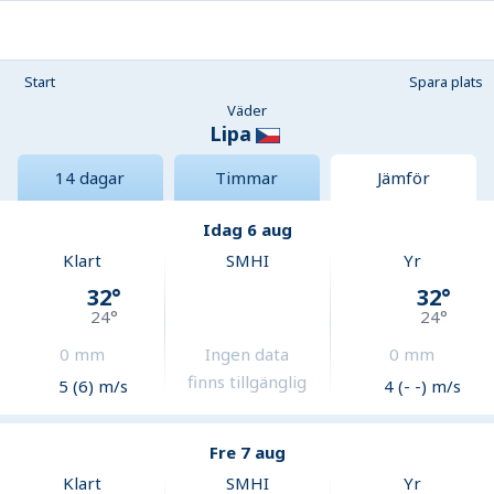
Start
Spara plats
Väder
Lipa
14 dagar
Timmar
Jämför
Idag 6 aug
Klart
SMHI
Yr
32
°
32
°
24
°
24
°
0
mm
Ingen data
0
mm
finns tillgänglig
5 (6) m/s
4 (- -) m/s
Fre 7 aug
Klart
SMHI
Yr