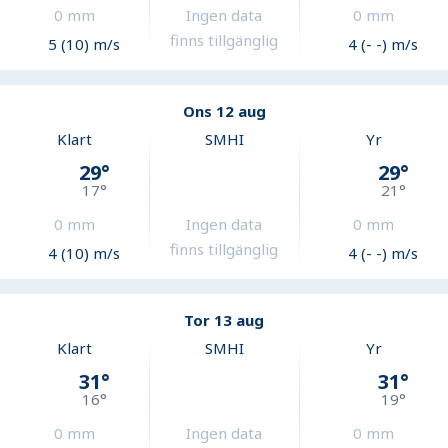
0
mm
Ingen data
0
mm
finns tillgänglig
5 (10) m/s
4 (- -) m/s
Ons 12 aug
Klart
SMHI
Yr
29
°
29
°
17
°
21
°
0
mm
Ingen data
0
mm
finns tillgänglig
4 (10) m/s
4 (- -) m/s
Tor 13 aug
Klart
SMHI
Yr
31
°
31
°
16
°
19
°
0
mm
Ingen data
0
mm