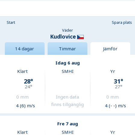
Start
Spara plats
Väder
Kudlovice
14 dagar
Timmar
Jämför
Idag 6 aug
Klart
SMHI
Yr
28
°
31
°
24
°
27
°
0
mm
Ingen data
0
mm
finns tillgänglig
4 (6) m/s
4 (- -) m/s
Fre 7 aug
Klart
SMHI
Yr