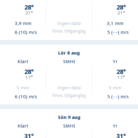
28
°
28
°
21
°
21
°
3,9
mm
Ingen data
3,1
mm
finns tillgänglig
6 (10) m/s
5 (- -) m/s
Lör 8 aug
Klart
SMHI
Yr
28
°
28
°
17
°
17
°
0
mm
Ingen data
0
mm
finns tillgänglig
6 (10) m/s
5 (- -) m/s
Sön 9 aug
Klart
SMHI
Yr
31
°
31
°