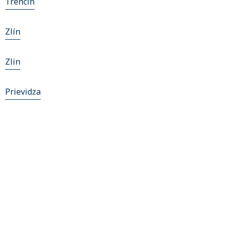
Trencin
Zlín
Zlin
Prievidza