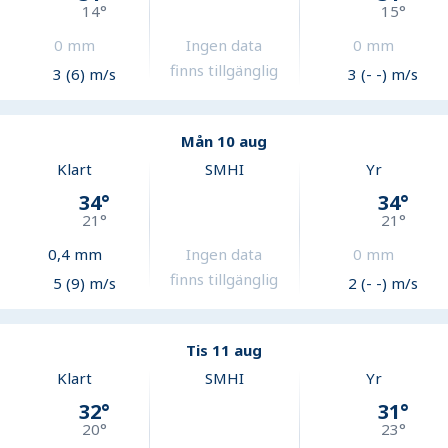
14
°
15
°
0
mm
Ingen data
0
mm
finns tillgänglig
3 (6) m/s
3 (- -) m/s
Mån 10 aug
Klart
SMHI
Yr
34
°
34
°
21
°
21
°
0,4
mm
Ingen data
0
mm
finns tillgänglig
5 (9) m/s
2 (- -) m/s
Tis 11 aug
Klart
SMHI
Yr
32
°
31
°
20
°
23
°