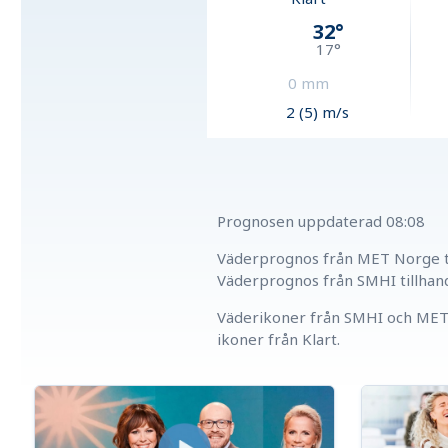
32
°
17
°
0
mm
2 (5) m/s
Prognosen uppdaterad
08:08
Väderprognos från MET Norge ti
Väderprognos från SMHI tillhan
Väderikoner från SMHI och MET 
ikoner från Klart.