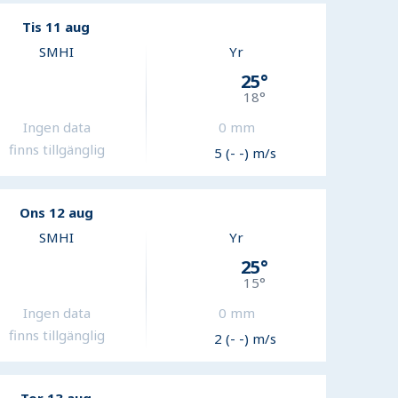
Tis 11 aug
SMHI
Yr
25
°
18
°
Ingen data
0
mm
finns tillgänglig
5 (- -) m/s
Ons 12 aug
SMHI
Yr
25
°
15
°
Ingen data
0
mm
finns tillgänglig
2 (- -) m/s