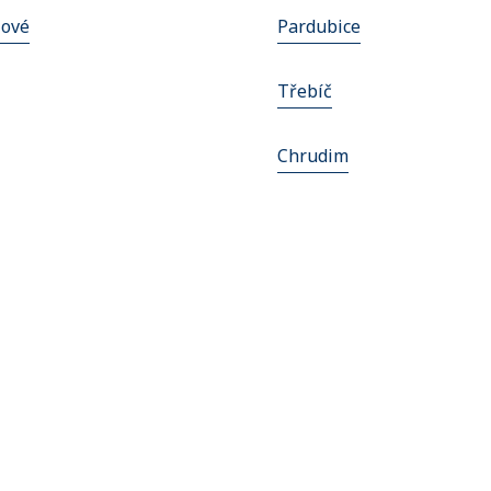
lové
Pardubice
Třebíč
Chrudim