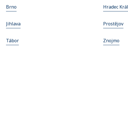
Brno
Hradec Krá
Jihlava
Prostějov
Tábor
Znojmo