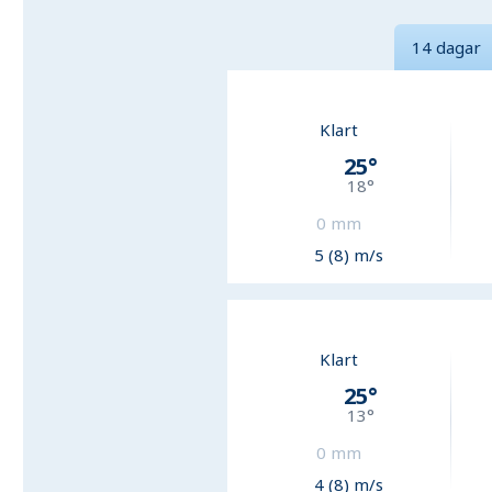
14 dagar
Klart
25
°
18
°
0
mm
5 (8) m/s
Klart
25
°
13
°
0
mm
4 (8) m/s