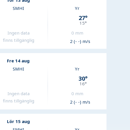
Tor 13 aug
SMHI
Yr
27
°
15
°
Ingen data
0
mm
finns tillgänglig
2 (- -) m/s
Fre 14 aug
SMHI
Yr
30
°
16
°
Ingen data
0
mm
finns tillgänglig
2 (- -) m/s
Lör 15 aug
SMHI
Yr