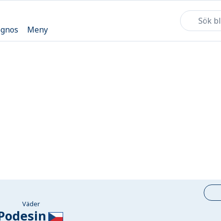
ognos
Meny
Väder
Podesin