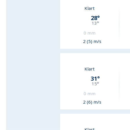
Klart
28
°
13
°
0
mm
2 (5) m/s
Klart
31
°
15
°
0
mm
2 (6) m/s
Klart