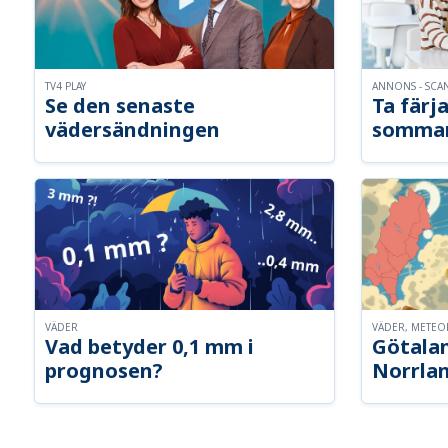
TV4 PLAY
ANNONS - SCA
Se den senaste
Ta färja
vädersändningen
somma
VÄDER
VÄDER, METE
Vad betyder 0,1 mm i
Götalan
prognosen?
Norrla