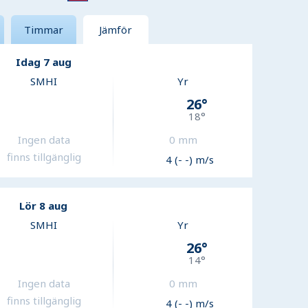
Timmar
Jämför
Idag 7 aug
SMHI
Yr
26
°
18
°
Ingen data
0
mm
finns tillgänglig
4 (- -) m/s
Lör 8 aug
SMHI
Yr
26
°
14
°
Ingen data
0
mm
finns tillgänglig
4 (- -) m/s