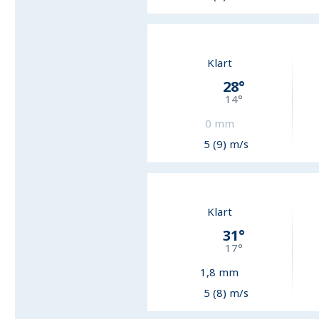
Klart
28
°
14
°
0
mm
5 (9) m/s
Klart
31
°
17
°
1,8
mm
5 (8) m/s