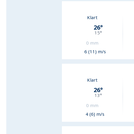
Klart
26
°
15
°
0
mm
6 (11) m/s
Klart
26
°
13
°
0
mm
4 (6) m/s