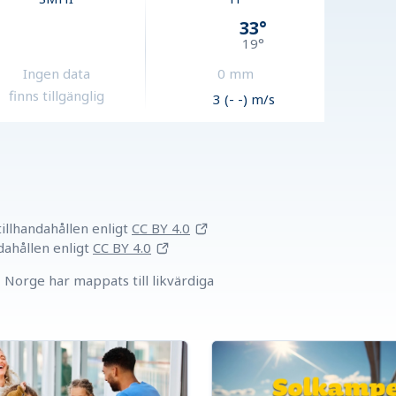
33
°
19
°
Ingen data
0
mm
finns tillgänglig
3 (- -) m/s
llhandahållen
enligt
CC BY 4.0
dahållen
enligt
CC BY 4.0
Norge har mappats till likvärdiga