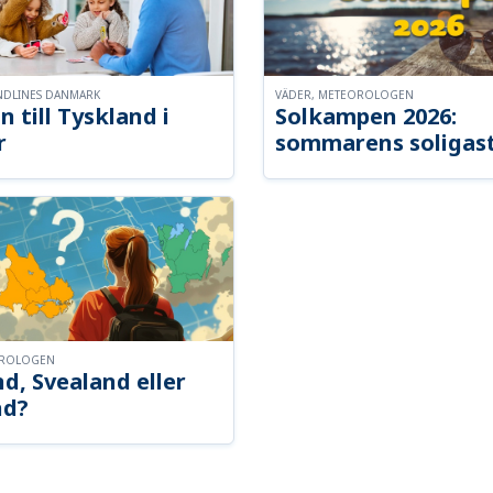
NDLINES DANMARK
VÄDER, METEOROLOGEN
n till Tyskland i
Solkampen 2026:
r
sommarens soligast
OROLOGEN
d, Svealand eller
nd?