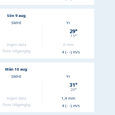
Sön 9 aug
SMHI
Yr
29
°
15
°
Ingen data
0
mm
finns tillgänglig
4 (- -) m/s
Mån 10 aug
SMHI
Yr
31
°
20
°
Ingen data
1,4
mm
finns tillgänglig
4 (- -) m/s