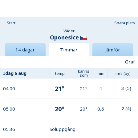
Start
Spara plats
Väder
Oponesice
14 dagar
Timmar
Jämför
Graf
känns
Idag
6 aug
temp
mm
m/s (by)
som
21°
3
(
5
)
04:00
21°
0
20°
2
(
4
)
05:00
20°
0,6
05:36
Soluppgång