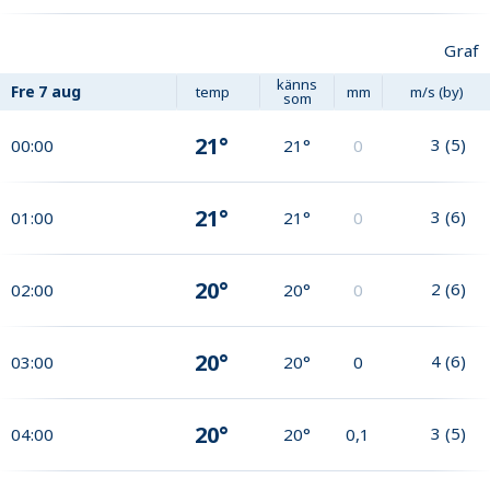
Graf
känns
Fre
7 aug
temp
mm
m/s (by)
som
21°
3
(
5
)
00:00
21°
0
21°
3
(
6
)
01:00
21°
0
20°
2
(
6
)
02:00
20°
0
20°
4
(
6
)
03:00
20°
0
20°
3
(
5
)
04:00
20°
0,1