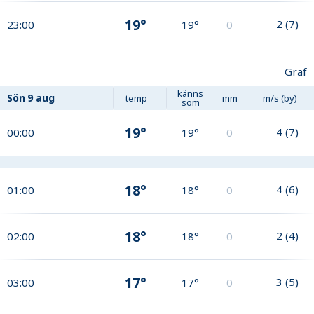
19°
2
(
7
)
23:00
19°
0
Graf
känns
Sön
9 aug
temp
mm
m/s (by)
som
19°
4
(
7
)
00:00
19°
0
18°
4
(
6
)
01:00
18°
0
18°
2
(
4
)
02:00
18°
0
17°
3
(
5
)
03:00
17°
0