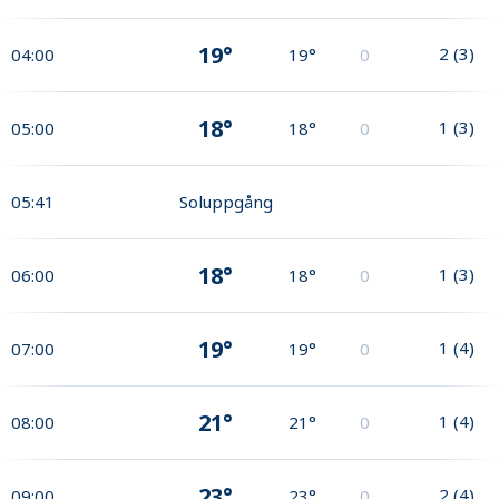
19°
2
(
3
)
04:00
19°
0
18°
1
(
3
)
05:00
18°
0
05:41
Soluppgång
18°
1
(
3
)
06:00
18°
0
19°
1
(
4
)
07:00
19°
0
21°
1
(
4
)
08:00
21°
0
23°
2
(
4
)
09:00
23°
0