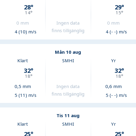
28
°
29
°
14
°
15
°
0
mm
Ingen data
0
mm
finns tillgänglig
4 (10) m/s
4 (- -) m/s
Mån 10 aug
Klart
SMHI
Yr
32
°
32
°
18
°
18
°
0,5
mm
Ingen data
0,6
mm
finns tillgänglig
5 (11) m/s
5 (- -) m/s
Tis 11 aug
Klart
SMHI
Yr
25
°
25
°