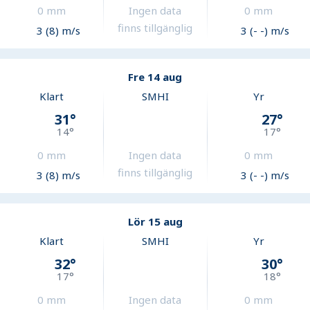
0
mm
Ingen data
0
mm
finns tillgänglig
3 (8) m/s
3 (- -) m/s
Fre 14 aug
Klart
SMHI
Yr
31
°
27
°
14
°
17
°
0
mm
Ingen data
0
mm
finns tillgänglig
3 (8) m/s
3 (- -) m/s
Lör 15 aug
Klart
SMHI
Yr
32
°
30
°
17
°
18
°
0
mm
Ingen data
0
mm