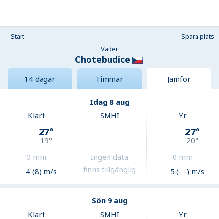
Start
Spara plats
Väder
Chotebudice
14 dagar
Timmar
Jämför
Idag 8 aug
Klart
SMHI
Yr
27
°
27
°
19
°
20
°
0
mm
Ingen data
0
mm
finns tillgänglig
4 (8) m/s
5 (- -) m/s
Sön 9 aug
Klart
SMHI
Yr