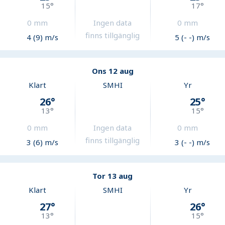
15
°
17
°
0
mm
Ingen data
0
mm
finns tillgänglig
4 (9) m/s
5 (- -) m/s
Ons 12 aug
Klart
SMHI
Yr
26
°
25
°
13
°
15
°
0
mm
Ingen data
0
mm
finns tillgänglig
3 (6) m/s
3 (- -) m/s
Tor 13 aug
Klart
SMHI
Yr
27
°
26
°
13
°
15
°