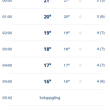
21°
00:00
21°
0
20°
3
(
6
)
01:00
20°
0
19°
4
(
7
)
02:00
19°
0
18°
4
(
7
)
03:00
18°
0
17°
4
(
7
)
04:00
17°
0
16°
4
(
6
)
05:00
16°
0
05:42
Soluppgång