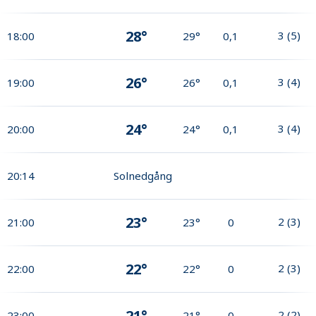
28°
3
(
5
)
18:00
29°
0,1
26°
3
(
4
)
19:00
26°
0,1
24°
3
(
4
)
20:00
24°
0,1
20:14
Solnedgång
23°
2
(
3
)
21:00
23°
0
22°
2
(
3
)
22:00
22°
0
21°
2
(
2
)
23:00
21°
0