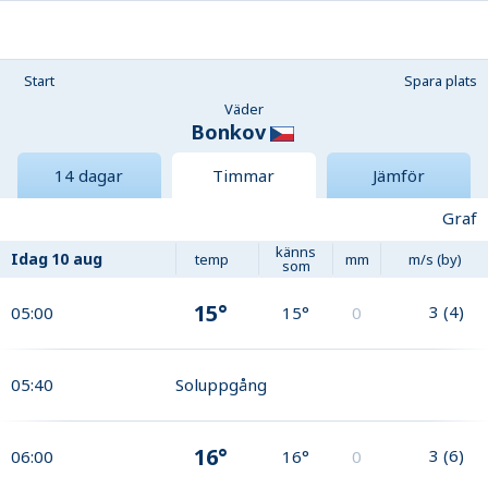
Start
Spara plats
Väder
Bonkov
14 dagar
Timmar
Jämför
Graf
känns
Idag
10 aug
temp
mm
m/s (by)
som
15°
3
(
4
)
05:00
15°
0
05:40
Soluppgång
16°
3
(
6
)
06:00
16°
0