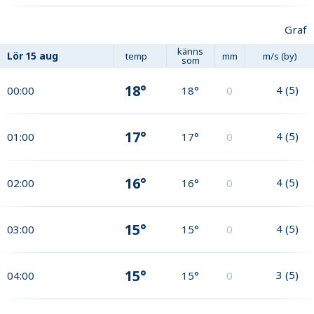
Graf
känns
Lör
15 aug
temp
mm
m/s (by)
som
18°
4
(
5
)
00:00
18°
0
17°
4
(
5
)
01:00
17°
0
16°
4
(
5
)
02:00
16°
0
15°
4
(
5
)
03:00
15°
0
15°
3
(
5
)
04:00
15°
0