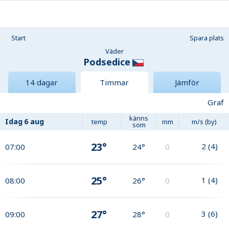
Start
Spara plats
Väder
Podsedice
14 dagar
Timmar
Jämför
Graf
känns
Idag
6 aug
temp
mm
m/s (by)
som
23°
2
(
4
)
07:00
24°
0
25°
1
(
4
)
08:00
26°
0
27°
3
(
6
)
09:00
28°
0