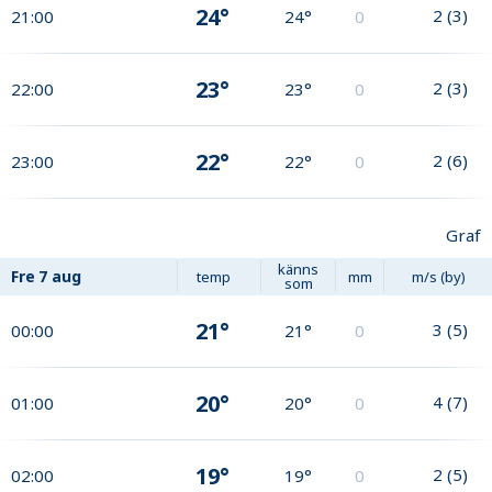
24°
2
(
3
)
21:00
24°
0
23°
2
(
3
)
22:00
23°
0
22°
2
(
6
)
23:00
22°
0
Graf
känns
Fre
7 aug
temp
mm
m/s (by)
som
21°
3
(
5
)
00:00
21°
0
20°
4
(
7
)
01:00
20°
0
19°
2
(
5
)
02:00
19°
0