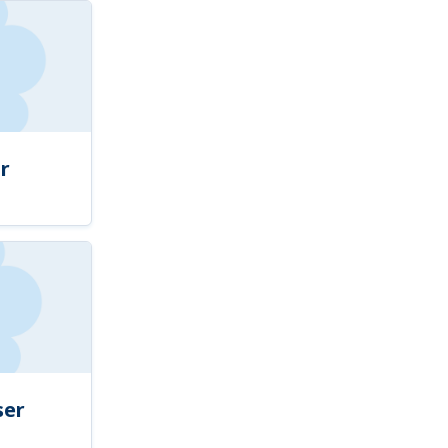
r
ser