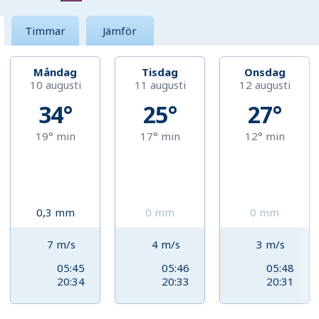
Timmar
Jämför
Måndag
Tisdag
Onsdag
10 augusti
11 augusti
12 augusti
34°
25°
27°
19°
min
17°
min
12°
min
0,3
mm
0
mm
0
mm
7
m/s
4
m/s
3
m/s
05:45
05:46
05:48
20:34
20:33
20:31