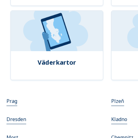
Väderkartor
Prag
Plzeň
Dresden
Kladno
Most
Chemnitz