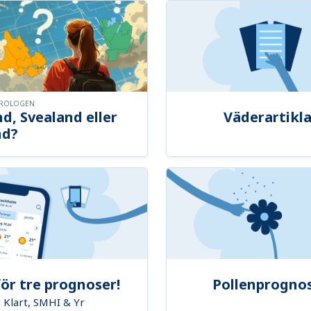
OROLOGEN
d, Svealand eller
Väderartikla
nd?
ör tre prognoser!
Pollenprogno
Klart, SMHI & Yr