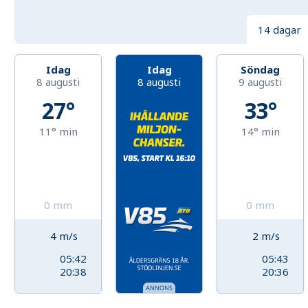
14 dagar
Idag
Idag
Söndag
8 augusti
8 augusti
9 augusti
27°
33°
11°
min
14°
min
0
mm
0
mm
4
m/s
2
m/s
05:42
05:43
20:38
20:36