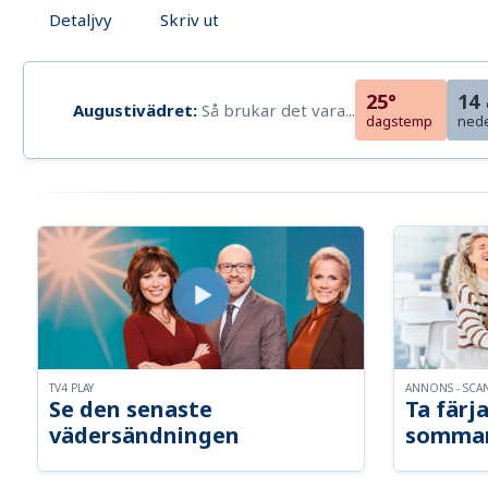
Detaljvy
Skriv ut
25°
14
Augustivädret:
Så brukar det vara...
dagstemp
ned
TV4 PLAY
ANNONS - SCA
Se den senaste
Ta färja
vädersändningen
somma