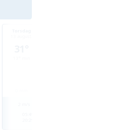
Torsdag
Fredag
Lördag
13 augusti
14 augusti
15 augusti
31°
34°
34°
13°
min
16°
min
19°
min
0
mm
0
mm
0
mm
2
m/s
2
m/s
3
m/s
05:49
05:51
05:52
20:29
20:27
20:25