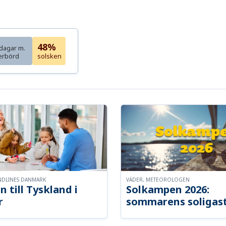
48%
dagar m.
erbörd
solsken
NDLINES DANMARK
VÄDER, METEOROLOGEN
n till Tyskland i
Solkampen 2026:
r
sommarens soligast