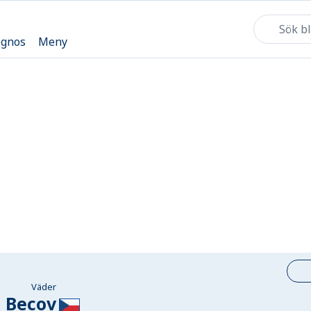
ognos
Meny
Väder
Becov