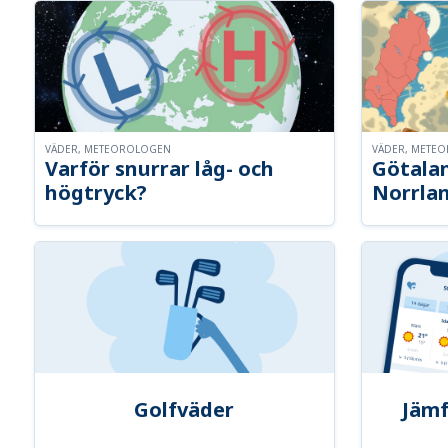
VÄDER, METEOROLOGEN
VÄDER, METE
Varför snurrar låg- och
Götalan
högtryck?
Norrla
Golfväder
Jämf