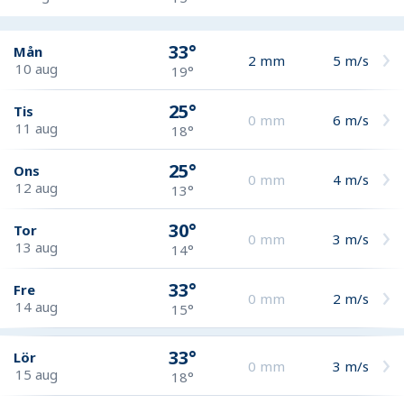
33°
Mån
2
mm
5
m/s
10 aug
19°
25°
Tis
0
mm
6
m/s
11 aug
18°
25°
Ons
0
mm
4
m/s
12 aug
13°
30°
Tor
0
mm
3
m/s
13 aug
14°
33°
Fre
0
mm
2
m/s
14 aug
15°
33°
Lör
0
mm
3
m/s
15 aug
18°