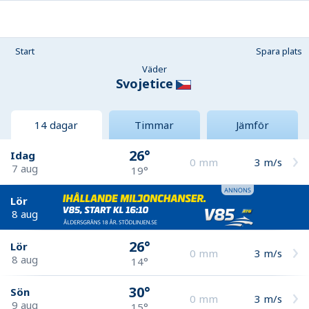
Start
Spara plats
Väder
Svojetice
14 dagar
Timmar
Jämför
26°
Idag
0
mm
3
m/s
7 aug
19°
Lör
8 aug
26°
Lör
0
mm
3
m/s
8 aug
14°
30°
Sön
0
mm
3
m/s
9 aug
15°