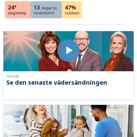
24°
13
47%
dagar m.
dagstemp
nederbörd
solsken
TV4 PLAY
Se den senaste vädersändningen