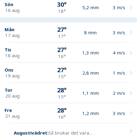
30°
Sön
5,2
mm
3
m/s
16 aug
18°
27°
Mån
8
mm
3
m/s
17 aug
17°
27°
Tis
1,3
mm
4
m/s
18 aug
16°
27°
Ons
2,8
mm
1
m/s
19 aug
15°
28°
Tor
1,1
mm
2
m/s
20 aug
15°
28°
Fre
1,2
mm
3
m/s
21 aug
16°
Augustivädret:
Så brukar det vara...