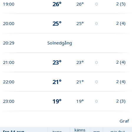
26°
2
(
5
)
19:00
26°
0
25°
2
(
4
)
20:00
25°
0
20:29
Solnedgång
23°
2
(
4
)
21:00
23°
0
21°
2
(
4
)
22:00
21°
0
19°
2
(
3
)
23:00
19°
0
Graf
känns
Fre
14 aug
temp
mm
m/s (by)