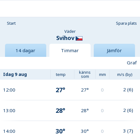
Start
Spara plats
Väder
Svihov
14 dagar
Timmar
Jämför
Graf
känns
Idag
9 aug
temp
mm
m/s (by)
som
27°
2
(
6
)
12:00
27°
0
28°
2
(
6
)
13:00
28°
0
30°
3
(
7
)
14:00
30°
0