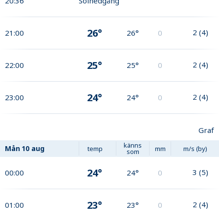
20:36
Solnedgång
26°
2
(
4
)
21:00
26°
0
25°
2
(
4
)
22:00
25°
0
24°
2
(
4
)
23:00
24°
0
Graf
känns
Mån
10 aug
temp
mm
m/s (by)
som
24°
3
(
5
)
00:00
24°
0
23°
2
(
4
)
01:00
23°
0