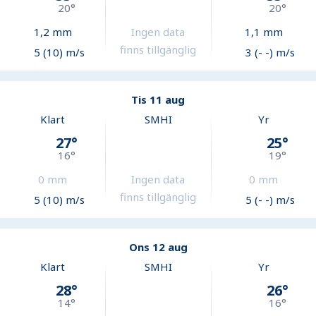
20
°
20
°
1,2
mm
Ingen data
1,1
mm
finns tillgänglig
5 (10) m/s
3 (- -) m/s
Tis 11 aug
Klart
SMHI
Yr
27
°
25
°
16
°
19
°
0
mm
Ingen data
0
mm
finns tillgänglig
5 (10) m/s
5 (- -) m/s
Ons 12 aug
Klart
SMHI
Yr
28
°
26
°
14
°
16
°