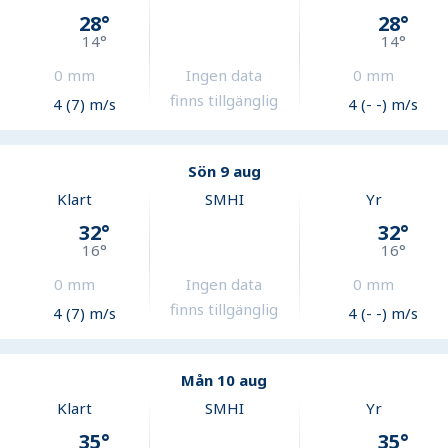
28
°
28
°
14
°
14
°
0
mm
Ingen data
0
mm
finns tillgänglig
4 (7) m/s
4 (- -) m/s
Sön 9 aug
Klart
SMHI
Yr
32
°
32
°
16
°
16
°
0
mm
Ingen data
0
mm
finns tillgänglig
4 (7) m/s
4 (- -) m/s
Mån 10 aug
Klart
SMHI
Yr
35
°
35
°