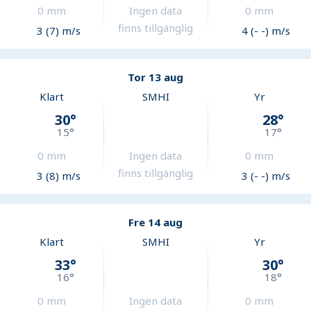
0
mm
Ingen data
0
mm
finns tillgänglig
3 (7) m/s
4 (- -) m/s
Tor 13 aug
Klart
SMHI
Yr
30
°
28
°
15
°
17
°
0
mm
Ingen data
0
mm
finns tillgänglig
3 (8) m/s
3 (- -) m/s
Fre 14 aug
Klart
SMHI
Yr
33
°
30
°
16
°
18
°
0
mm
Ingen data
0
mm