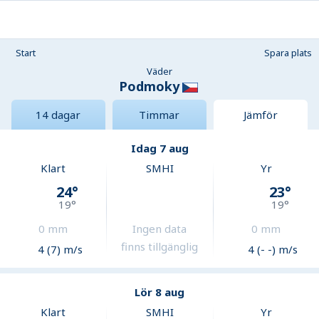
Start
Spara plats
Väder
Podmoky
14 dagar
Timmar
Jämför
Idag 7 aug
Klart
SMHI
Yr
24
°
23
°
19
°
19
°
0
mm
Ingen data
0
mm
finns tillgänglig
4 (7) m/s
4 (- -) m/s
Lör 8 aug
Klart
SMHI
Yr