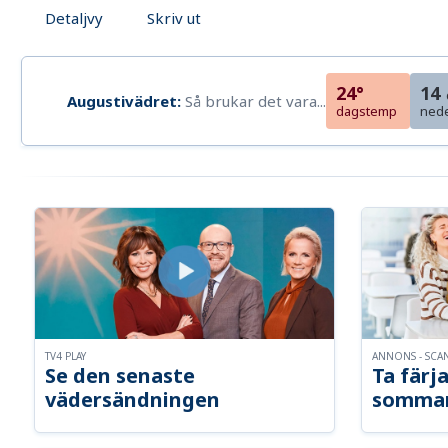
Detaljvy
Skriv ut
24°
14
Augustivädret:
Så brukar det vara...
dagstemp
ned
TV4 PLAY
ANNONS - SCA
Se den senaste
Ta färja
vädersändningen
somma