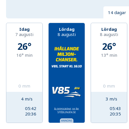
14 dagar
Idag
Lördag
Lördag
7 augusti
8 augusti
8 augusti
26°
26°
16°
min
13°
min
0
mm
0
mm
4
m/s
3
m/s
05:42
05:43
20:36
20:35