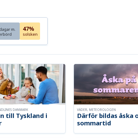
47%
dagar m.
erbörd
solsken
NDLINES DANMARK
VÄDER, METEOROLOGEN
n till Tyskland i
Därför bildas åska 
r
sommartid