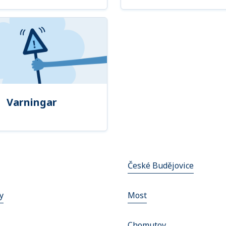
Varningar
České Budějovice
y
Most
Chomutov