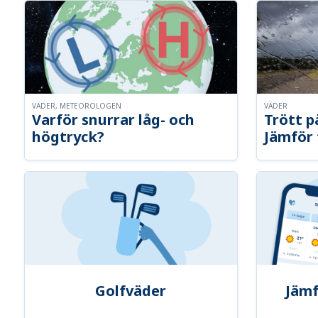
VÄDER, METEOROLOGEN
VÄDER
Varför snurrar låg- och
Trött p
högtryck?
Jämför 
Golfväder
Jämf