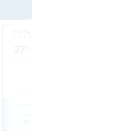
Onsdag
Torsdag
Fredag
12 augusti
13 augusti
14 augusti
27°
30°
32°
13°
min
14°
min
16°
min
0
mm
0
mm
0
mm
3
m/s
2
m/s
2
m/s
05:49
05:50
05:52
20:28
20:26
20:24