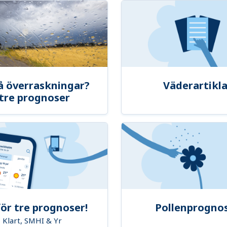
å överraskningar?
Väderartikla
tre prognoser
ör tre prognoser!
Pollenprogno
Klart, SMHI & Yr