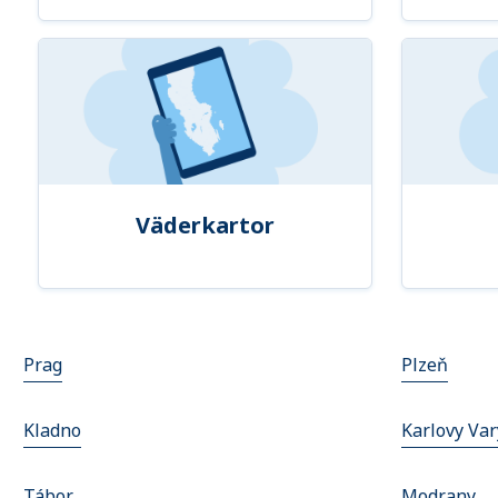
Väderkartor
Prag
Plzeň
Kladno
Karlovy Var
Tábor
Modrany