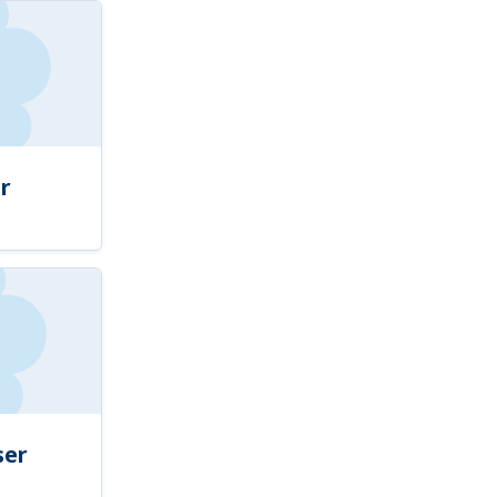
r
ser