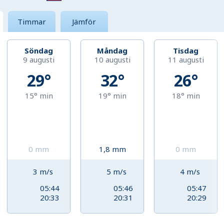
Timmar
Jämför
Söndag
Måndag
Tisdag
9 augusti
10 augusti
11 augusti
29°
32°
26°
15°
min
19°
min
18°
min
0
mm
1,8
mm
0
mm
3
m/s
5
m/s
4
m/s
05:44
05:46
05:47
20:33
20:31
20:29