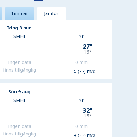
Timmar
Jämför
Idag 8 aug
SMHI
Yr
27
°
16
°
Ingen data
0
mm
finns tillgänglig
5 (- -) m/s
Sön 9 aug
SMHI
Yr
32
°
15
°
Ingen data
0
mm
finns tillgänglig
4 (- -) m/s