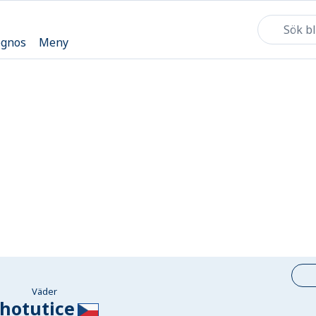
ognos
Meny
Väder
hotutice