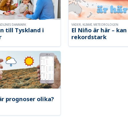
NDLINES DANMARK
VÄDER, KLIMAT, METEOROLOGEN
n till Tyskland i
El Niño är här – kan 
r
rekordstark
är prognoser olika?