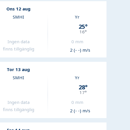
Ons 12 aug
SMHI
Yr
25
°
16
°
Ingen data
0
mm
finns tillgänglig
2 (- -) m/s
Tor 13 aug
SMHI
Yr
28
°
17
°
Ingen data
0
mm
finns tillgänglig
2 (- -) m/s