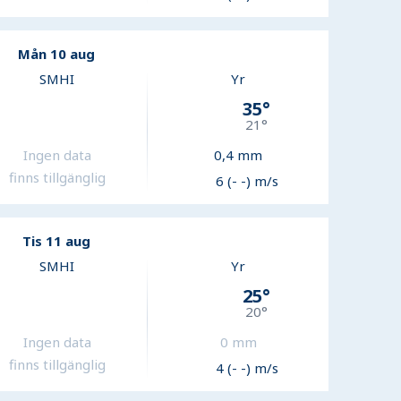
Mån 10 aug
SMHI
Yr
35
°
21
°
Ingen data
0,4
mm
finns tillgänglig
6 (- -) m/s
Tis 11 aug
SMHI
Yr
25
°
20
°
Ingen data
0
mm
finns tillgänglig
4 (- -) m/s