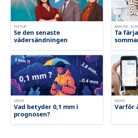
TV4 PLAY
ANNONS - SCA
Se den senaste
Ta färja
vädersändningen
somma
VÄDER
VÄDER
Vad betyder 0,1 mm i
Varför 
prognosen?