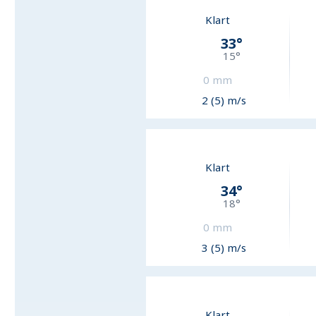
Klart
33
°
15
°
0
mm
2 (5) m/s
Klart
34
°
18
°
0
mm
3 (5) m/s
Klart