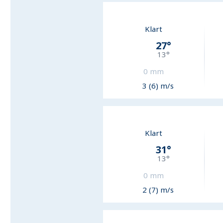
Klart
27
°
13
°
0
mm
3 (6) m/s
Klart
31
°
13
°
0
mm
2 (7) m/s