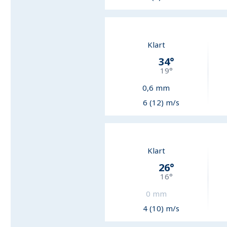
Klart
34
°
19
°
0,6
mm
6 (12) m/s
Klart
26
°
16
°
0
mm
4 (10) m/s