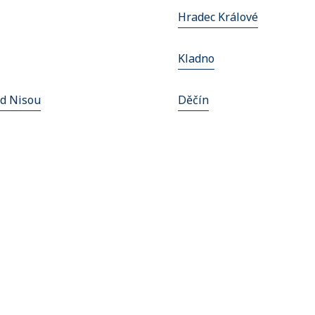
Hradec Králové
Kladno
ad Nisou
Děčín