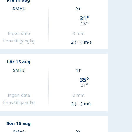
Fre 14 aug
SMHI
Yr
31
°
18
°
Ingen data
0
mm
finns tillgänglig
2 (- -) m/s
Lör 15 aug
SMHI
Yr
35
°
21
°
Ingen data
0
mm
finns tillgänglig
2 (- -) m/s
Sön 16 aug
SMHI
Yr