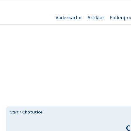
Väderkartor
Artiklar
Pollenpr
Start
Chotutice
C