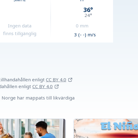
36
°
24
°
Ingen data
0
mm
finns tillgänglig
3 (- -) m/s
llhandahållen
enligt
CC BY 4.0
dahållen
enligt
CC BY 4.0
Norge har mappats till likvärdiga