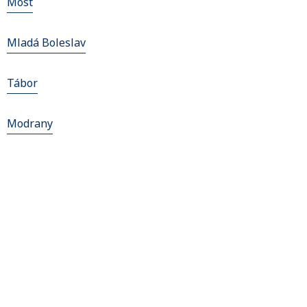
Most
Mladá Boleslav
Tábor
Modrany