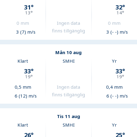
31
°
32
°
13
°
14
°
0
mm
Ingen data
0
mm
finns tillgänglig
3 (7) m/s
3 (- -) m/s
Mån 10 aug
Klart
SMHI
Yr
33
°
33
°
19
°
19
°
0,5
mm
Ingen data
0,4
mm
finns tillgänglig
6 (12) m/s
6 (- -) m/s
Tis 11 aug
Klart
SMHI
Yr
26
°
25
°