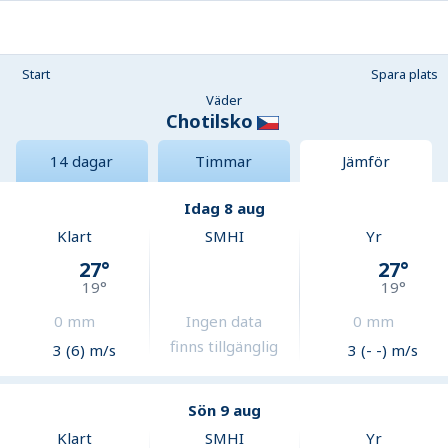
Start
Spara plats
Väder
Chotilsko
14 dagar
Timmar
Jämför
Idag 8 aug
Klart
SMHI
Yr
27
°
27
°
19
°
19
°
0
mm
Ingen data
0
mm
finns tillgänglig
3 (6) m/s
3 (- -) m/s
Sön 9 aug
Klart
SMHI
Yr