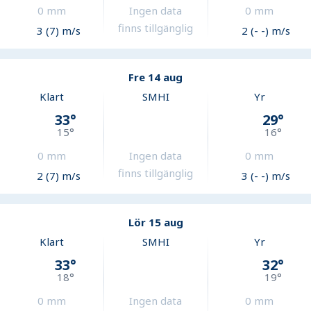
0
mm
Ingen data
0
mm
finns tillgänglig
3 (7) m/s
2 (- -) m/s
Fre 14 aug
Klart
SMHI
Yr
33
°
29
°
15
°
16
°
0
mm
Ingen data
0
mm
finns tillgänglig
2 (7) m/s
3 (- -) m/s
Lör 15 aug
Klart
SMHI
Yr
33
°
32
°
18
°
19
°
0
mm
Ingen data
0
mm