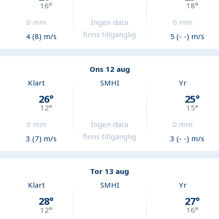
16
°
18
°
0
mm
Ingen data
0
mm
finns tillgänglig
4 (8) m/s
5 (- -) m/s
Ons 12 aug
Klart
SMHI
Yr
26
°
25
°
12
°
15
°
0
mm
Ingen data
0
mm
finns tillgänglig
3 (7) m/s
3 (- -) m/s
Tor 13 aug
Klart
SMHI
Yr
28
°
27
°
12
°
16
°