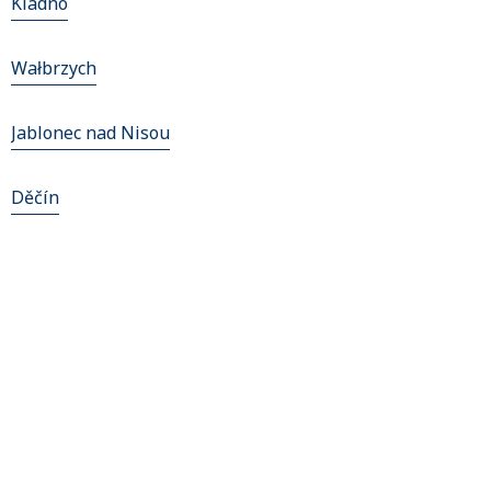
Kladno
Wałbrzych
Jablonec nad Nisou
Děčín