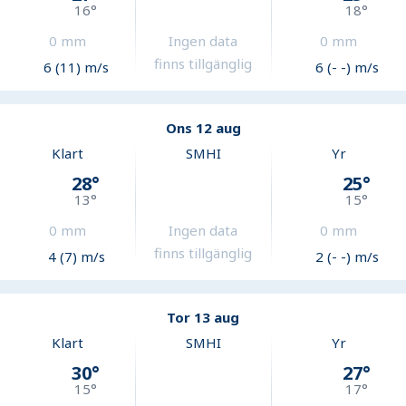
16
°
18
°
0
mm
Ingen data
0
mm
finns tillgänglig
6 (11) m/s
6 (- -) m/s
Ons 12 aug
Klart
SMHI
Yr
28
°
25
°
13
°
15
°
0
mm
Ingen data
0
mm
finns tillgänglig
4 (7) m/s
2 (- -) m/s
Tor 13 aug
Klart
SMHI
Yr
30
°
27
°
15
°
17
°