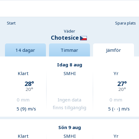
Start
Spara plats
Väder
Chotesice
14 dagar
Timmar
Jämför
Idag 8 aug
Klart
SMHI
Yr
28
°
27
°
20
°
20
°
0
mm
Ingen data
0
mm
finns tillgänglig
5 (9) m/s
5 (- -) m/s
Sön 9 aug
Klart
SMHI
Yr