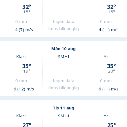
32
°
32
°
15
°
15
°
0
mm
Ingen data
0
mm
finns tillgänglig
4 (7) m/s
4 (- -) m/s
Mån 10 aug
Klart
SMHI
Yr
35
°
35
°
19
°
20
°
0
mm
Ingen data
0
mm
finns tillgänglig
6 (12) m/s
6 (- -) m/s
Tis 11 aug
Klart
SMHI
Yr
27
°
25
°