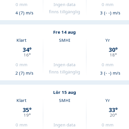
0
mm
Ingen data
0
mm
finns tillgänglig
4 (7) m/s
3 (- -) m/s
Fre 14 aug
Klart
SMHI
Yr
34
°
30
°
16
°
18
°
0
mm
Ingen data
0
mm
finns tillgänglig
2 (7) m/s
3 (- -) m/s
Lör 15 aug
Klart
SMHI
Yr
35
°
33
°
19
°
20
°
0
mm
Ingen data
0
mm