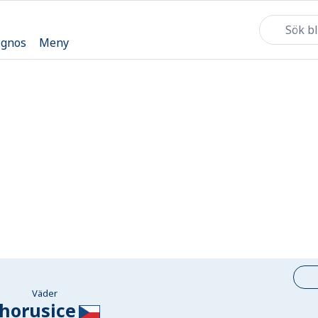
ognos
Meny
Väder
horusice