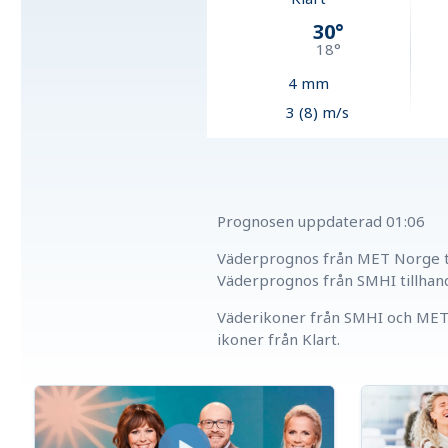
30
°
18
°
4
mm
3 (8) m/s
Prognosen uppdaterad
01:06
Väderprognos från MET Norge ti
Väderprognos från SMHI tillhan
Väderikoner från SMHI och MET 
ikoner från Klart.