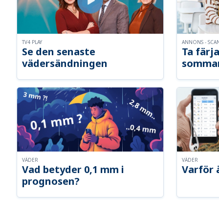
TV4 PLAY
ANNONS - SCA
Se den senaste
Ta färja
vädersändningen
somma
VÄDER
VÄDER
Vad betyder 0,1 mm i
Varför 
prognosen?