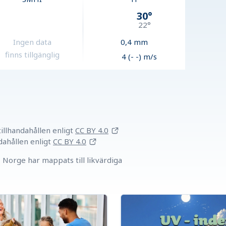
30
°
22
°
Ingen data
0,4
mm
finns tillgänglig
4 (- -) m/s
llhandahållen
enligt
CC BY 4.0
dahållen
enligt
CC BY 4.0
Norge har mappats till likvärdiga