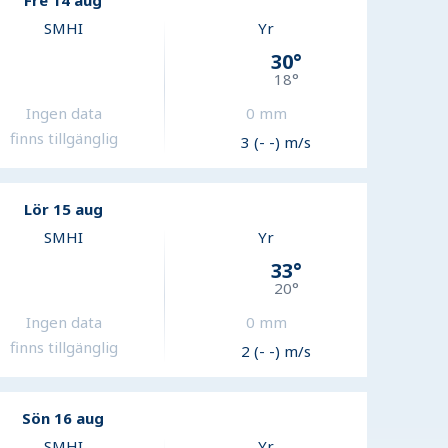
Fre 14 aug
SMHI
Yr
30
°
18
°
Ingen data
0
mm
finns tillgänglig
3 (- -) m/s
Lör 15 aug
SMHI
Yr
33
°
20
°
Ingen data
0
mm
finns tillgänglig
2 (- -) m/s
Sön 16 aug
SMHI
Yr