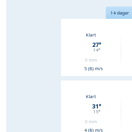
14 dagar
Klart
27
°
14
°
0
mm
5 (8) m/s
Klart
31
°
15
°
0
mm
4 (8) m/s