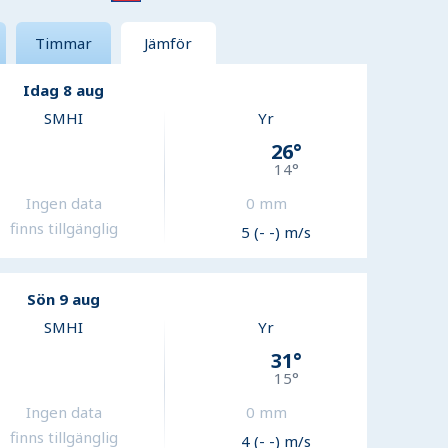
Timmar
Jämför
Idag 8 aug
SMHI
Yr
26
°
14
°
Ingen data
0
mm
finns tillgänglig
5 (- -) m/s
Sön 9 aug
SMHI
Yr
31
°
15
°
Ingen data
0
mm
finns tillgänglig
4 (- -) m/s