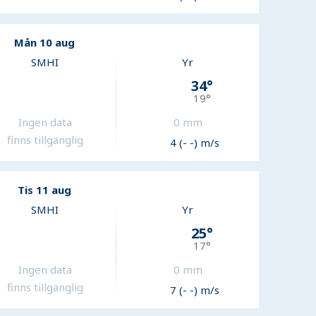
Mån 10 aug
SMHI
Yr
34
°
19
°
Ingen data
0
mm
finns tillgänglig
4 (- -) m/s
Tis 11 aug
SMHI
Yr
25
°
17
°
Ingen data
0
mm
finns tillgänglig
7 (- -) m/s