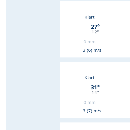
Klart
27
°
12
°
0
mm
3 (6) m/s
Klart
31
°
14
°
0
mm
3 (7) m/s