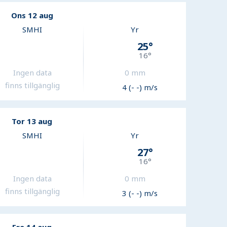
Ons 12 aug
SMHI
Yr
25
°
16
°
Ingen data
0
mm
finns tillgänglig
4 (- -) m/s
Tor 13 aug
SMHI
Yr
27
°
16
°
Ingen data
0
mm
finns tillgänglig
3 (- -) m/s