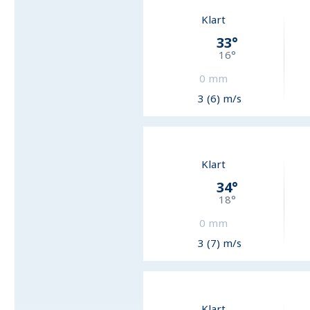
Klart
33
°
16
°
0
mm
3 (6) m/s
Klart
34
°
18
°
0
mm
3 (7) m/s
Klart