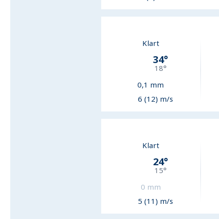
Klart
34
°
18
°
0,1
mm
6 (12) m/s
Klart
24
°
15
°
0
mm
5 (11) m/s