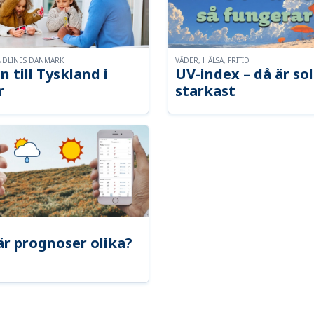
NDLINES DANMARK
VÄDER, HÄLSA, FRITID
n till Tyskland i
UV-index – då är so
r
starkast
är prognoser olika?