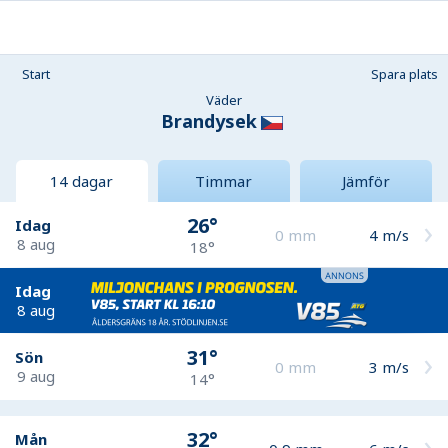
Start
Spara plats
Väder
Brandysek
14 dagar
Timmar
Jämför
26°
Idag
0
mm
4
m/s
8 aug
18°
Idag
8 aug
31°
Sön
0
mm
3
m/s
9 aug
14°
32°
Mån