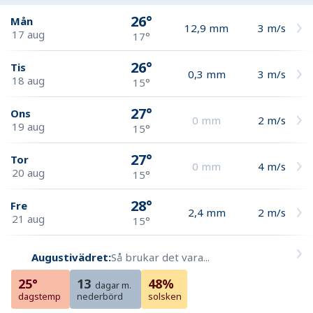
26°
Mån
12,9
mm
3
m/s
17 aug
17°
26°
Tis
0,3
mm
3
m/s
18 aug
15°
27°
Ons
0
mm
2
m/s
19 aug
15°
27°
Tor
0
mm
4
m/s
20 aug
15°
28°
Fre
2,4
mm
2
m/s
21 aug
15°
Augustivädret:
Så brukar det vara...
25°
13
48%
dagar m.
dagstemp
nederbörd
solsken