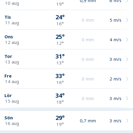
0,9
mm
6
m/s
10 aug
19°
24°
Tis
0
mm
5
m/s
11 aug
16°
25°
Ons
0
mm
4
m/s
12 aug
12°
31°
Tor
0
mm
3
m/s
13 aug
13°
33°
Fre
0
mm
2
m/s
14 aug
16°
34°
Lör
0
mm
3
m/s
15 aug
18°
29°
Sön
0,7
mm
3
m/s
16 aug
19°