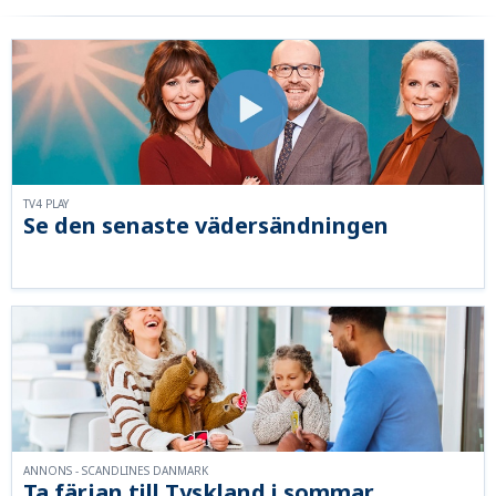
TV4 PLAY
Se den senaste vädersändningen
ANNONS - SCANDLINES DANMARK
Ta färjan till Tyskland i sommar