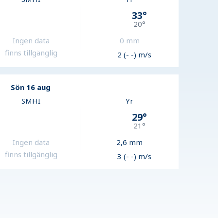
33
°
20
°
Ingen data
0
mm
finns tillgänglig
2 (- -) m/s
Sön 16 aug
SMHI
Yr
29
°
21
°
Ingen data
2,6
mm
finns tillgänglig
3 (- -) m/s