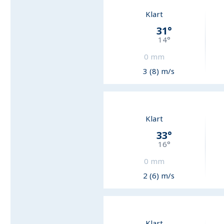
Klart
31
°
14
°
0
mm
3 (8) m/s
Klart
33
°
16
°
0
mm
2 (6) m/s
Klart