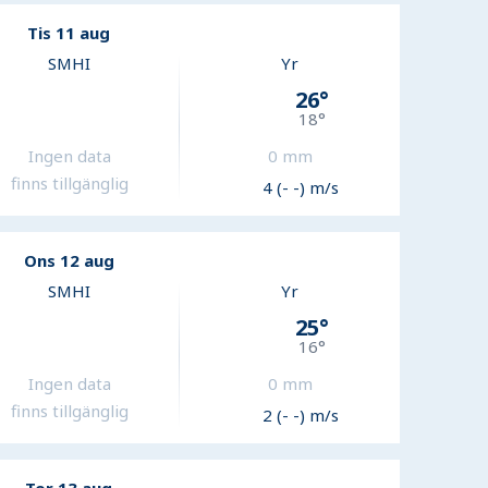
Tis 11 aug
SMHI
Yr
26
°
18
°
Ingen data
0
mm
finns tillgänglig
4 (- -) m/s
Ons 12 aug
SMHI
Yr
25
°
16
°
Ingen data
0
mm
finns tillgänglig
2 (- -) m/s