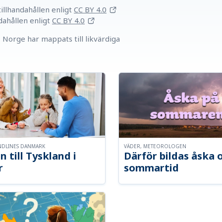
llhandahållen
enligt
CC BY 4.0
dahållen
enligt
CC BY 4.0
Norge har mappats till likvärdiga
NDLINES DANMARK
VÄDER, METEOROLOGEN
n till Tyskland i
Därför bildas åska 
r
sommartid