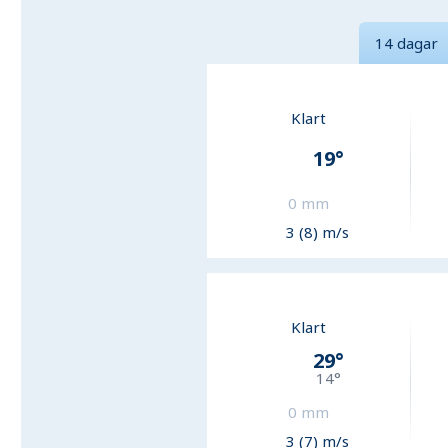
14 dagar
Klart
19
°
0
mm
3 (8) m/s
Klart
29
°
14
°
0
mm
3 (7) m/s