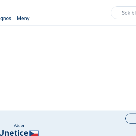
ognos
Meny
Väder
Unetice