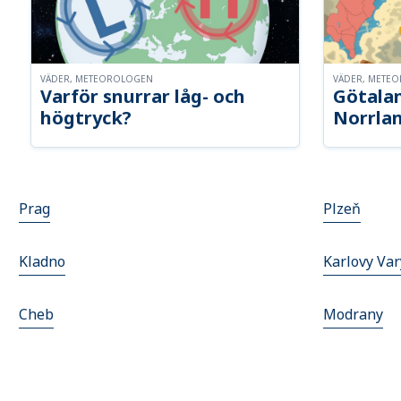
VÄDER, METEOROLOGEN
VÄDER, METE
Varför snurrar låg- och
Götalan
högtryck?
Norrla
Prag
Plzeň
Kladno
Karlovy Var
Cheb
Modrany