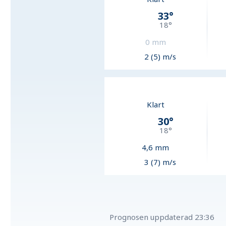
33
°
18
°
0
mm
2 (5) m/s
Klart
30
°
18
°
4,6
mm
3 (7) m/s
Prognosen uppdaterad
23:36