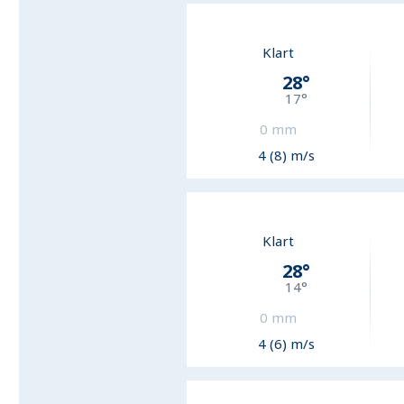
Klart
28
°
17
°
0
mm
4 (8) m/s
Klart
28
°
14
°
0
mm
4 (6) m/s