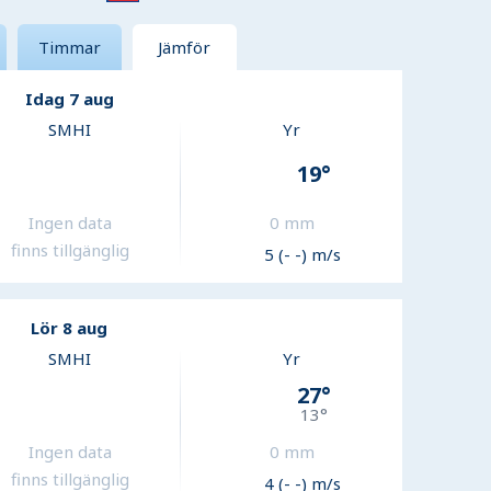
Timmar
Jämför
Idag 7 aug
SMHI
Yr
19
°
Ingen data
0
mm
finns tillgänglig
5 (- -) m/s
Lör 8 aug
SMHI
Yr
27
°
13
°
Ingen data
0
mm
finns tillgänglig
4 (- -) m/s