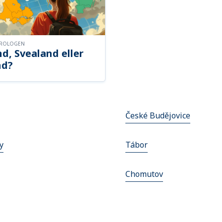
OROLOGEN
d, Svealand eller
nd?
České Budějovice
y
Tábor
Chomutov