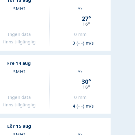
Tor 13 aug
SMHI
Yr
27
°
16
°
Ingen data
0
mm
finns tillgänglig
3 (- -) m/s
Fre 14 aug
SMHI
Yr
30
°
18
°
Ingen data
0
mm
finns tillgänglig
4 (- -) m/s
Lör 15 aug
SMHI
Yr