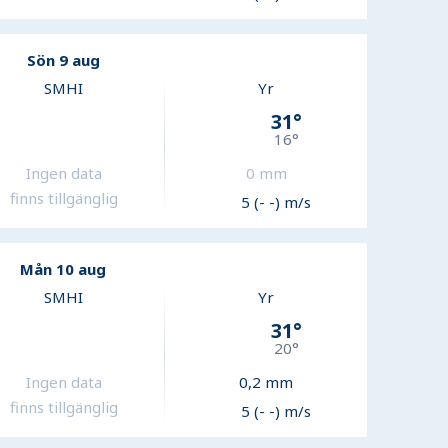
Sön 9 aug
SMHI
Yr
31
°
16
°
Ingen data
0
mm
finns tillgänglig
5 (- -) m/s
Mån 10 aug
SMHI
Yr
31
°
20
°
Ingen data
0,2
mm
finns tillgänglig
5 (- -) m/s