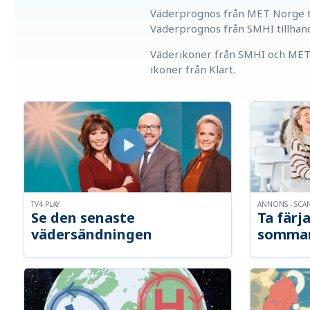
Väderprognos från MET Norge ti
Väderprognos från SMHI tillhan
Väderikoner från SMHI och MET 
ikoner från Klart.
TV4 PLAY
ANNONS - SCA
Se den senaste
Ta färja
vädersändningen
somma