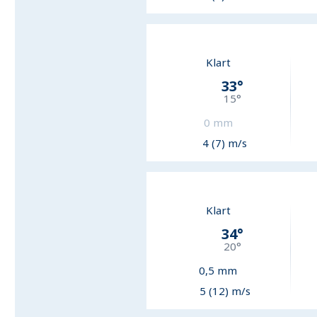
Klart
33
°
15
°
0
mm
4 (7) m/s
Klart
34
°
20
°
0,5
mm
5 (12) m/s